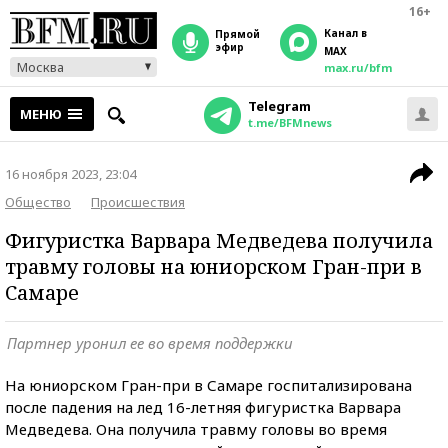
16+
Канал в
прямой
эфир
MAX
Москва
max.ru/bfm
Telegram
МЕНЮ
t.me/BFMnews
16 ноября 2023, 23:04
Общество
Происшествия
Фигуристка Варвара Медведева получила
травму головы на юниорском Гран-при в
Самаре
Партнер уронил ее во время поддержки
На юниорском Гран-при в Самаре госпитализирована
после падения на лед 16-летняя фигуристка Варвара
Медведева. Она получила травму головы во время