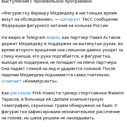
выступления с произвольной программой.
«Фигуристку Варвару Медведеву в настоящее время
везут на обследование», —
цитирует
ТАСС сообщение
Федерации фигурного катания на коньках России.
На видео в Telegram
видно
, как партнер Павел Астахов
держит Медведеву в поддержке на вытянутых руках, во
время второго вращения она слишком далеко уходит за
спину юноши, его рука подгибается, и фигуристка,
выходя из поддержки, не попадает на плечо партнера.
Она падает спиной на лед и ударяется головой. После
падения Медведева поднимается самостоятельно,
отмечает
«Коммерсантъ».
Как
рассказал
РИА Новости тренер спортсменки Филипп
Тарасов, в больнице ей сделали компьютерную
томографию, серьезных травм обнаружено не было. У
фигуристки зафиксировали незначительное рассечение
на голове, но швов решили не накладывать.