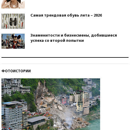
Самая трендовая обувь лета – 2026
Знаменитости и бизнесмены, добившиеся
успеха со второй попытки
Как защититься от солнца на курорте?
ФОТОИСТОРИИ
Кто изобрел средства связи?