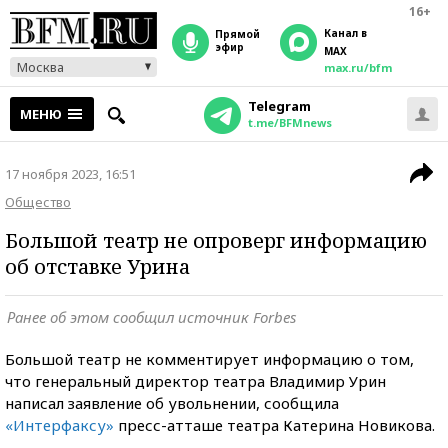
16+
Канал в
прямой
эфир
MAX
Москва
max.ru/bfm
Telegram
МЕНЮ
t.me/BFMnews
17 ноября 2023, 16:51
Общество
Большой театр не опроверг информацию
об отставке Урина
Ранее об этом сообщил источник Forbes
Большой театр не комментирует информацию о том,
что генеральный директор театра Владимир Урин
написал заявление об увольнении, сообщила
«Интерфаксу»
пресс-атташе театра Катерина Новикова.