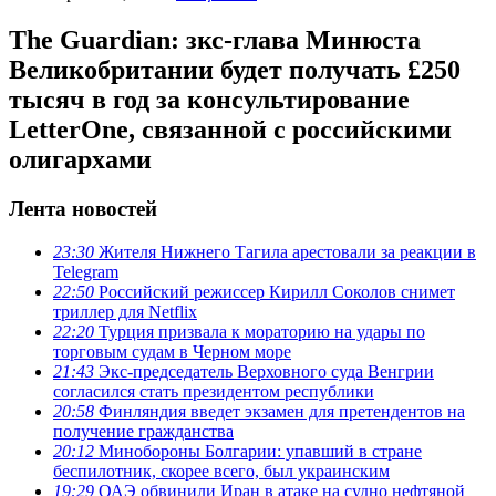
The Guardian: зкс-глава Минюста
Великобритании будет получать £250
тысяч в год за консультирование
LetterOne, связанной с российскими
олигархами
Лента новостей
23:30
Жителя Нижнего Тагила арестовали за реакции в
Теlegram
22:50
Российский режиссер Кирилл Соколов снимет
триллер для Netflix
22:20
Турция призвала к мораторию на удары по
торговым судам в Черном море
21:43
Экс-председатель Верховного суда Венгрии
согласился стать президентом республики
20:58
Финляндия введет экзамен для претендентов на
получение гражданства
20:12
Минобороны Болгарии: упавший в стране
беспилотник, скорее всего, был украинским
19:29
ОАЭ обвинили Иран в атаке на судно нефтяной