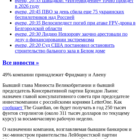
вчера, 20:53
Швыдкой: «Интервидение» точно пройдет
в 2026 году
вчера, 20:45
ПВО за день сбила еще 75 украинских
беспилотников над Россией
вчера, 20:35
Велосипедист погиб при атаке FPV-дрона в
Белгородской области
вчера, 20:30
Лидию Невзорову заочно арестовали по
делу о финансировании экстремизма
вчера, 20:20
Суд США постановил остановить
строительство бального зала в Белом доме
Все новости »
49% компании принадлежит Фридману и Авену
Бывший глава Минюста Великобритании и бывший
председатель Консервативной партии Брэндон Льюис
назначен главой консультативного совета при председателе
инвесткомпании с российскими корнями LetterOne. Как
сообщает
The Guardian, он будет получать в год 250 тысяч
фунтов стерлингов (около 311 тысяч долларов по текущему
курсу) за восьмичасовую рабочую неделю.
О назначении компания, возглавляемая бывшим банкиром и
экс-министром правительства Лейбористской партии