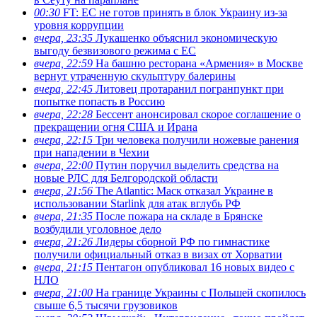
00:30
FT: ЕС не готов принять в блок Украину из-за
уровня коррупции
вчера, 23:35
Лукашенко объяснил экономическую
выгоду безвизового режима с ЕС
вчера, 22:59
На башню ресторана «Армения» в Москве
вернут утраченную скульптуру балерины
вчера, 22:45
Литовец протаранил погранпункт при
попытке попасть в Россию
вчера, 22:28
Бессент анонсировал скорое соглашение о
прекращении огня США и Ирана
вчера, 22:15
Три человека получили ножевые ранения
при нападении в Чехии
вчера, 22:00
Путин поручил выделить средства на
новые РЛС для Белгородской области
вчера, 21:56
The Atlantic: Маск отказал Украине в
использовании Starlink для атак вглубь РФ
вчера, 21:35
После пожара на складе в Брянске
возбудили уголовное дело
вчера, 21:26
Лидеры сборной РФ по гимнастике
получили официальный отказ в визах от Хорватии
вчера, 21:15
Пентагон опубликовал 16 новых видео с
НЛО
вчера, 21:00
На границе Украины с Польшей скопилось
свыше 6,5 тысячи грузовиков