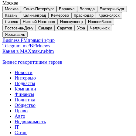
Москва
Москва
Санкт-Петербург
Барнаул
Вологда
Екатеринбург
Казань
Калининград
Кемерово
Краснодар
Красноярск
Липецк
Нижний Новгород
Новокузнецк
Новосибирск
Ростов-на-Дону
Самара
Саратов
Уфа
Челябинск
Ярославль
Business FM
прямой эфир
Telegram
t.me/BFMnews
Канал в MAX
max.ru/bfm
Бизнес говорит:
ищем героев
Новости
Интервью
Подкасты
Компании
Финансы
Политика
Общество
Право
Авто
Недвижимость
IT
Стиль