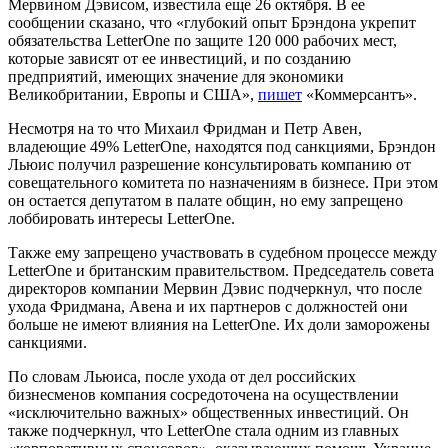
Мервином Дэвисом, известила еще 26 октября. В ее
сообщении сказано, что «глубокий опыт Брэндона укрепит
обязательства LetterOne по защите 120 000 рабочих мест,
которые зависят от ее инвестиций, и по созданию
предприятий, имеющих значение для экономики
Великобритании, Европы и США»,
пишет
«Коммерсантъ».
Несмотря на то что Михаил Фридман и Петр Авен,
владеющие 49% LetterOne, находятся под санкциями, Брэндон
Льюис получил разрешение консультировать компанию от
совещательного комитета по назначениям в бизнесе. При этом
он остается депутатом в палате общин, но ему запрещено
лоббировать интересы LetterOne.
Также ему запрещено участвовать в судебном процессе между
LetterOne и британским правительством. Председатель совета
директоров компании Мервин Дэвис подчеркнул, что после
ухода Фридмана, Авена и их партнеров с должностей они
больше не имеют влияния на LetterOne. Их доли заморожены
санкциями.
По словам Льюиса, после ухода от дел российских
бизнесменов компания сосредоточена на осуществлении
«исключительно важных» общественных инвестиций. Он
также подчеркнул, что LetterOne стала одним из главных