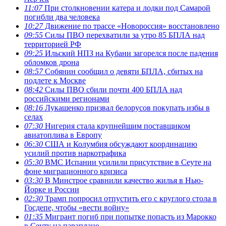
11:07
При столкновении катера и лодки под Самарой
погибли два человека
10:27
Движение по трассе «Новороссия» восстановлено
09:55
Силы ПВО перехватили за утро 85 БПЛА над
территорией РФ
09:25
Ильский НПЗ на Кубани загорелся после падения
обломков дрона
08:57
Собянин сообщил о девяти БПЛА, сбитых на
подлете к Москве
08:42
Силы ПВО сбили почти 400 БПЛА над
российскими регионами
08:16
Лукашенко призвал белорусов покупать избы в
селах
07:30
Нигерия стала крупнейшим поставщиком
авиатоплива в Европу
06:30
США и Колумбия обсуждают координацию
усилий против наркотрафика
05:30
ВМС Испании усилили присутствие в Сеуте на
фоне миграционного кризиса
03:30
В Минстрое сравнили качество жилья в Нью-
Йорке и России
02:30
Трамп попросил отпустить его с круглого стола в
Госдепе, чтобы «вести войну»
01:35
Мигрант погиб при попытке попасть из Марокко
в Сеуту на параплане