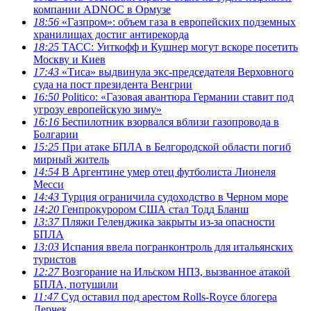
компании ADNOC в Ормузе
18:56
«Газпром»: объем газа в европейских подземных
хранилищах достиг антирекорда
18:25
ТАСС: Уиткофф и Кушнер могут вскоре посетить
Москву и Киев
17:43
«Тиса» выдвинула экс-председателя Верховного
суда на пост президента Венгрии
16:50
Politico: «Газовая авантюра Германии ставит под
угрозу европейскую зиму»
16:16
Беспилотник взорвался вблизи газопровода в
Болгарии
15:25
При атаке БПЛА в Белгородской области погиб
мирный житель
14:54
В Аргентине умер отец футболиста Лионеля
Месси
14:43
Турция ограничила судоходство в Черном море
14:20
Генпрокурором США стал Тодд Бланш
13:37
Пляжи Геленджика закрыты из-за опасности
БПЛА
13:03
Испания ввела погранконтроль для итальянских
туристов
12:27
Возгорание на Ильском НПЗ, вызванное атакой
БПЛА, потушили
11:47
Суд оставил под арестом Rolls-Royce блогера
Лерчек