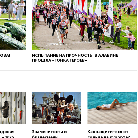
расследует серию
самоубийств своих служащих
17:00
Сняты ограничения на
полеты в аэропорту
Геленджика
16:50
В Братиславе загорелся
крупнейший НПЗ Slovnaft
16:45
«Яблоко» подаст иск к
ЛОВА!
ИСПЫТАНИЕ НА ПРОЧНОСТЬ: В АЛАБИНЕ
депутату Госдумы Алексею
ПРОШЛА «ГОНКА ГЕРОЕВ»
Журавлеву
16:35
Мельникова и еще
шесть гимнастов сборной
России не получили визы на
ЧЕ
16:16
Движение по
Крымскому мосту
перекрывали второй раз за
день
16:00
Создатели пирамиды
ндовая
Знаменитости и
Как защититься от
АФК «Наследие» получили от
 – 2026
бизнесмены,
солнца на курорте?
шести до 12 лет колонии