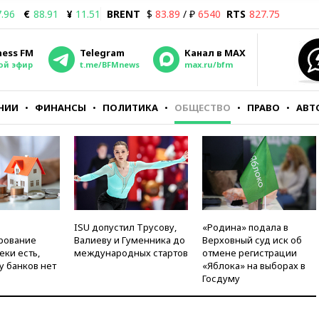
.96
€
88.91
¥
11.51
BRENT
$
83.89
/ ₽
6540
RTS
827.75
ness FM
Telegram
Канал в MAX
ой эфир
t.me/BFMnews
max.ru/bfm
НИИ
ФИНАНСЫ
ПОЛИТИКА
ОБЩЕСТВО
ПРАВО
АВТ
ISU допустил Трусову,
«Родина» подала в
рование
Валиеву и Гуменника до
Верховный суд иск об
еки есть,
международных стартов
отмене регистрации
у банков нет
«Яблока» на выборах в
Госдуму