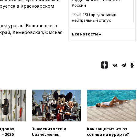
России
ируется в Красноярском
19:45
ISU предоставил
нейтральный статус
ся ураган. Больше всего
фигуристкам Валиевой и
Трусовой
край, Кемеровская, Омская
Все новости »
19:35
Зеленский впервые
совершил официальный визит
в Сербию
19:19
Россиянка погибла во
Французских Альпах
19:00
Открытое горение на
складе в Брянске
ликвидировано
18:55
Минобороны отчиталось
об ударах по двум украинским
сухогрузам в Черном море
18:47
Школьники из РФ стали
абсолютными чемпионами на
олимпиаде по ИИ
ндовая
Знаменитости и
Как защититься от
 – 2026
бизнесмены,
солнца на курорте?