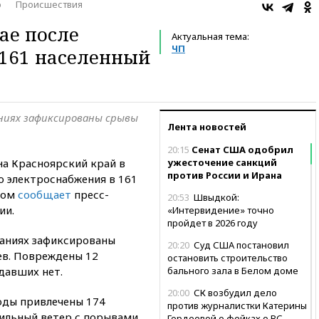
о
Происшествия
ае после
Актуальная тема:
ЧП
 161 населенный
ниях зафиксированы срывы
Лента новостей
20:15
Сенат США одобрил
а Красноярский край в
ужесточение санкций
против России и Ирана
ю электроснабжения в 161
этом
сообщает
пресс-
20:53
Швыдкой:
ии.
«Интервидение» точно
пройдет в 2026 году
аниях зафиксированы
20:20
Суд США постановил
ев. Повреждены 12
остановить строительство
давших нет.
бального зала в Белом доме
20:00
СК возбудил дело
оды привлечены 174
против журналистки Катерины
Сильный ветер с порывами
Гордеевой о фейках о ВС