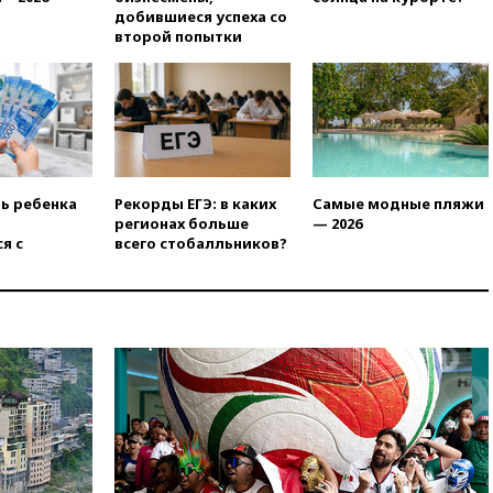
добившиеся успеха со
15:45
Верховный суд 10
второй попытки
августа рассмотрит иск о
снятии «Яблока» с выборов
15:35
Четыре человека
пострадали при пожаре на
складе с красками в Брянске
15:15
«Аэрофлот» с 1 октября
возобновит ежедневные
ть ребенка
Рекорды ЕГЭ: в каких
Самые модные пляжи
рейсы в Абу-Даби
регионах больше
— 2026
я с
всего стобалльников?
14:52
Турция, Саудовская
Аравия и Пакистан
объединились в военный
альянс
14:39
Экс-издатель Popcorn
Books получил условный срок
по делу о пропаганде ЛГБТ
14:34
Минпромторг не
намерен сокращать перечень
товаров для параллельного
импорта