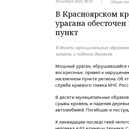
20 ноября 2023, 05:55
Обществ
В Красноярском кр
урагана обесточен
пункт
В десяти муниципальных образова
кровель и падения деревьев
Мощный ураган, обрушившийся н
воскресенье, привел к нарушени
населенном пункте региона. Об 
служба краевого главка МЧС Росс
В десяти муниципальных образов
срывы кровель и падения деревь
автомобилей. Погибших и постра
К ликвидации последствий непог
человека и 63 единицы техники. 