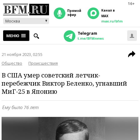
16+
Канал в
прямой
эфир
MAX
Москва
max.ru/bfm
Telegram
МЕНЮ
t.me/BFMnews
21 ноября 2023, 02:55
Общество
Происшествия
В США умер советский летчик-
перебежчик Виктор Беленко, угнавший
МиГ-25 в Японию
Ему было 76 лет