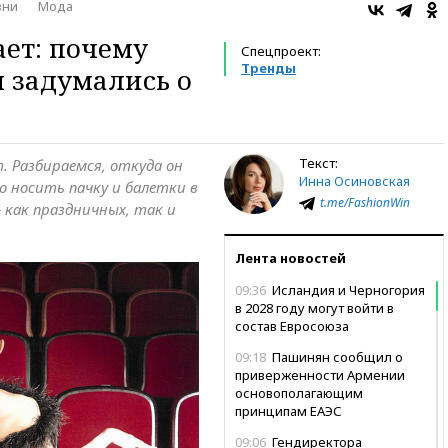
зни
Мода
ает: почему
Спецпроект:
Тренды
 задумались о
Текст:
ет. Разбираемся, откуда он
Инна Осиновская
но носить пачку и балетки в
t.me/FashionWin
 как праздничных, так и
Лента новостей
09:36
Исландия и Черногория
в 2028 году могут войти в
состав Евросоюза
09:18
Пашинян сообщил о
приверженности Армении
основополагающим
принципам ЕАЭС
09:06
Гендиректора