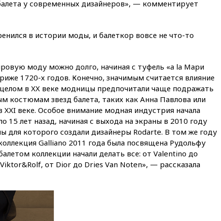
балета у современных дизайнеров», — комментирует
РФ американский Human
Rights Foundation
вчера, 21:35
«Аэрофлот»
енился в истории моды, и балеткор вовсе не что-то
отменяет часть рейсов в Сочи
и Геленджик
вчера, 21:25
Руслан Терновой
ировую моду можно долго, начиная с туфель «a la Мари
выиграл золото чемпионата
иже 1720-х годов. Конечно, значимым считается влияние
Европы в прыжках с 10-
в целом в XX веке модницы предпочитали чаще подражать
метровой вышки
ым костюмам звезд балета, таких как Анна Павлова или
вчера, 21:10
РФ не получала
в XXI веке. Особое внимание модная индустрия начала
обращений о прекращении
 15 лет назад, начиная с выхода на экраны в 2010 году
концессии строительства ж/д
 для которого создали дизайнеры Rodarte. В том же году
в Армении
 коллекция Galliano 2011 года была посвящена Рудольфу
вчера, 21:00
В России вновь
алетом коллекции начали делать все: от Valentino до
обсуждают эксперимент по
о Viktor&Rolf, от Dior до Dries Van Noten», — рассказала
онлайн-продаже алкоголя
вчера, 20:45
Матвиенко:
россиянам могут
рекомендовать не посещать
Армению