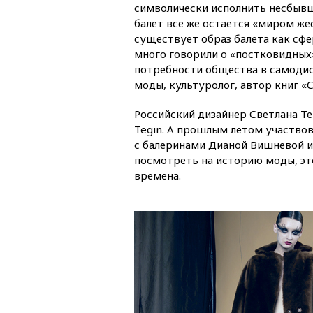
символически исполнить несбывш
балет все же остается «миром же
существует образ балета как сф
много говорили о «постковидных
потребности общества в самодис
моды, культуролог, автор книг «
Российский дизайнер Светлана Т
Tegin. А прошлым летом участвов
с балеринами Дианой Вишневой и 
посмотреть на историю моды, эт
времена.