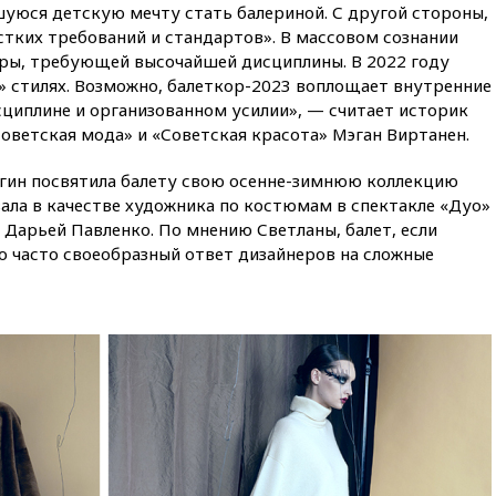
в США
уюся детскую мечту стать балериной. С другой стороны,
стких требований и стандартов». В массовом сознании
04:00
Суд взыскал почти 5 млн
рублей в пользу семьи
еры, требующей высочайшей дисциплины. В 2022 году
отравившегося в детсаду
» стилях. Возможно, балеткор-2023 воплощает внутренние
мальчика
циплине и организованном усилии», — считает историк
03:00
МИД РФ: попытки Запада
Советская мода» и «Советская красота» Мэган Виртанен.
рассорить Россию и Казахстан
обречены на провал
егин посвятила балету свою осенне-зимнюю коллекцию
ала в качестве художника по костюмам в спектакле «Дуо»
02:00
Ни один водоем Англии
не соответствует нормам
Дарьей Павленко. По мнению Светланы, балет, если
химической безопасности
о часто своеобразный ответ дизайнеров на сложные
01:00
Трамп: США сами
нуждаются в дальнобойных
ракетах и системах Patriot
00:01
Трамп заявил о
необходимости пополнения
арсенала США
вчера, 23:28
Слуцкий призвал
признать «Яблоко»
нежелательной организацией