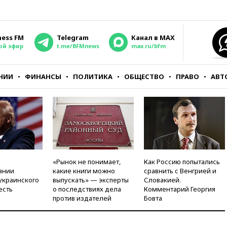
ness FM
Telegram
Канал в MAX
ой эфир
t.me/BFMnews
max.ru/bfm
НИИ
ФИНАНСЫ
ПОЛИТИКА
ОБЩЕСТВО
ПРАВО
АВТ
«Рынок не понимает,
Как Россию попытались
ании
какие книги можно
сравнить с Венгрией и
украинского
выпускать» — эксперты
Словакией.
есть
о последствиях дела
Комментарий Георгия
против издателей
Бовта