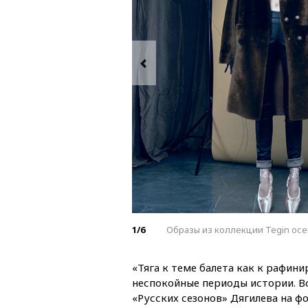
1/6
Образы из коллекции Tegin осе
«Тяга к теме балета как к рафин
неспокойные периоды истории. В
«Русских сезонов» Дягилева на 