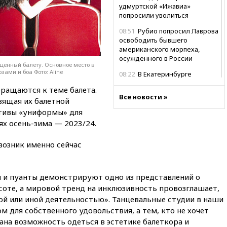
удмуртской «Ижавиа»
попросили уволиться
08:51
Рубио попросил Лаврова
освободить бывшего
американского морпеха,
осужденного в России
ященный балету. Основное место в
ами и боа Фото: Aline
08:22
В Екатеринбурге
атакован склад Wildberries
бращаются к теме балета.
Все новости »
07:52
В Таиланде ученик
вящая их балетной
устроил стрельбу в школе:
отивы «униформы» для
есть жертвы
ях осень-зима — 2023/24.
07:00
Лесной пожар в 30
километрах от Ванкувера
возник именно сейчас
привел к эвакуации жителей
06:00
Суд обязал Meta
выплатить $567 млн по делу о
 и пуанты демонстрируют одно из представлений о
вреде психическому
соте, а мировой тренд на инклюзивность провозглашает,
здоровью детей
ой или иной деятельностью». Танцевальные студии в наши
м для собственного удовольствия, а тем, кто не хочет
05:51
Трамп подписал указ
против «родильного туризма»
вана возможность одеться в эстетике балеткора и