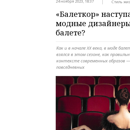
24 ноября 2023, 18:37
Стиль жи
«Балеткор» наступ
модные дизайнеры
балете?
Как и в начале XX века, в моде бал
взялся в этом сезоне, как правиль
контексте современных образов —
повседневных