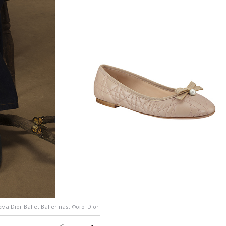
вчера, 20:35
ПВО за день
сбила еще 281 украинский
беспилотник над Россией
вчера, 20:27
Ямпольская
призвала оптимизировать
олимпиады для поступления в
вузы
вчера, 20:15
Минтранс
предложил оплачивать
защиту дорог от БПЛА из
средств на ремонт
вчера, 20:00
Зеленский 8
августа посетит Сербию с
официальным визитом
вчера, 19:58
В Госдуму будет
внесен законопроект об
отмене ЕГЭ
вчера, 19:50
Аэропорты Сочи и
Ярославля приостановили
работу
а Dior Ballet Ballerinas. Фото: Dior
вчера, 19:35
WP: Трамп