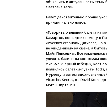
объяснить и актуальность темы 
Светлана Тегин.
Балет действительно прочно укор
принципиально новое.
«Говорить о влиянии балета на м
Камарго», вошедших в моду в Пар
«Русских сезонов» Дягилева, но 
не увиденному на сцене, а бытов
Майя Плисецкая. Все изменилось 
уделять балетным костюмам около
фильма «Черный лебедь», костюмы
появились балетки-пуанты Tod's,
Нурееву, а затем вдохновленные б
Victoria's Secret, от David Koma д
Мэган Виртанен.