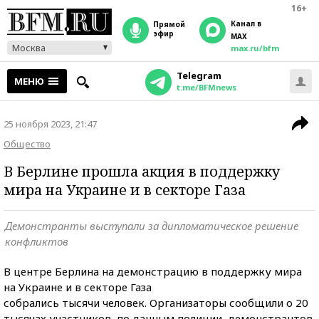
16+
Канал в
прямой
эфир
MAX
Москва
max.ru/bfm
Telegram
МЕНЮ
t.me/BFMnews
25 ноября 2023, 21:47
Общество
В Берлине прошла акция в поддержку
мира на Украине и в секторе Газа
Демонстранты выступали за дипломатическое решение
конфликтов
В центре Берлина на демонстрацию в поддержку мира
на Украине и в секторе Газа
собрались тысячи человек. Организаторы сообщили о 20
тысячах участников, по данным полиции, демонстрантов