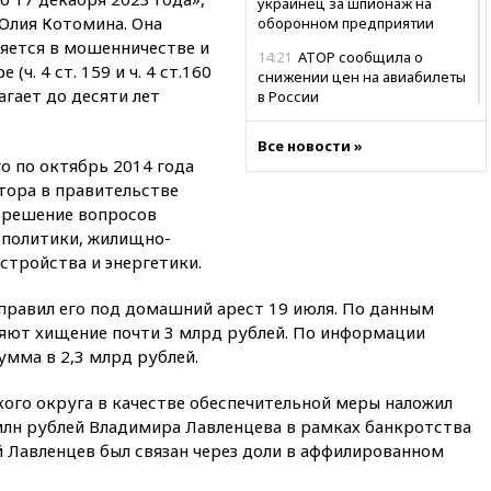
украинец за шпионаж на
Юлия Котомина. Она
оборонном предприятии
няется в мошенничестве и
14:21
АТОР сообщила о
ч. 4 ст. 159 и ч. 4 ст.160
снижении цен на авиабилеты
агает до десяти лет
в России
14:19
Масштабный сбой
Все новости »
произошел в рунете
о по октябрь 2014 года
14:14
«Ведомости»: Озон банк
тора в правительстве
не пострадает от британских
 решение вопросов
санкций
 политики, жилищно-
13:58
Медведев назвал
стройства и энергетики.
Японию вассалом США
правил его под домашний арест 19 июля. По данным
13:45
В Петербурге достроили
няют хищение почти 3 млрд рублей. По информации
новый тоннель зеленой ветки
метро
сумма в 2,3 млрд рублей.
13:38
В эфире «Радиостанции
ого округа в качестве обеспечительной меры наложил
Судного дня» прозвучали три
сообщения
 млн рублей Владимира Лавленцева в рамках банкротства
й Лавленцев был связан через доли в аффилированном
13:29
Восемь человек
пострадали при наезде