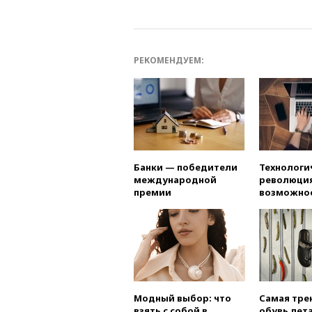
РЕКОМЕНДУЕМ:
Банки — победители
Технологи
международной
революция
премии
возможно
Модный выбор: что
Самая тре
взять с собой в
обувь лета