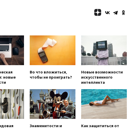
автомобиля на толпу в Омске
13:19
WP: Трамп определился
со своим преемником
13:13
СК возбудил дело по
факту гибели женщины и
ребенка в Раменском
12:57
В Луганске при ракетном
ударе ВСУ по складу
пострадали пять человек
12:44
МВД: число
преступлений, связанных с
ческая
Во что вложиться,
Новые возможности
отмыванием денег, достигло
: новые
чтобы не проиграть?
искусственного
рекордного показателя
сти
интеллекта
12:40
В Подмосковье
женщина и трехлетний
ребенок погибли при падении
из окна
12:22
В России с 1 сентября
изменятся билеты на
общественный транспорт
ндовая
Знаменитости и
Как защититься от