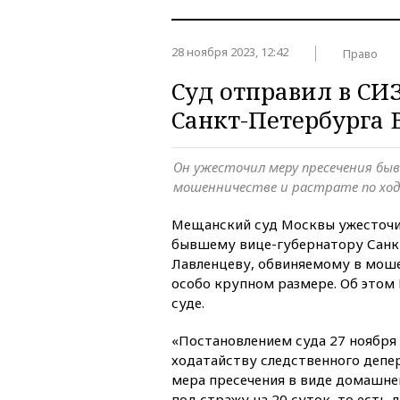
28 ноября 2023, 12:42
Право
Суд отправил в СИ
Санкт-Петербурга
Он ужесточил меру пресечения быв
мошенничестве и растрате по хо
Мещанский суд Москвы ужесточи
бывшему вице-губернатору Санк
Лавленцеву, обвиняемому в моше
особо крупном размере. Об этом 
суде.
«Постановлением суда 27 ноября 
ходатайству следственного деп
мера пресечения в виде домашнег
под стражу на 20 суток, то есть 