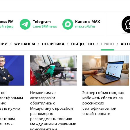
ness FM
Telegram
Канал в MAX
ой эфир
t.me/BFMnews
max.ru/bfm
НИИ
ФИНАНСЫ
ПОЛИТИКА
ОБЩЕСТВО
ПРАВО
АВТ
 по
Независимые
Эксперт объяснил, как
платформам
автозаправки
избежать сбоев из-за
ич:
обратились к
российских
вать нужно
Мишустину с просьбой
сертификатов при
равномерно
онлайн-оплате
мателям
распределять топливо
ешать»
между ними и крупными
конкурентами