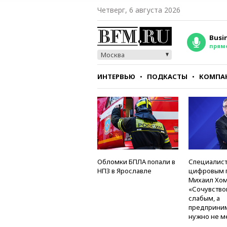
Четверг, 6 августа 2026
Busi
прям
Москва
ИНТЕРВЬЮ
ПОДКАСТЫ
КОМПА
СТИЛЬ
ТЕСТЫ
Обломки БПЛА попали в
Специалист
НПЗ в Ярославле
цифровым 
Михаил Хом
«Сочувство
слабым, а
предприни
нужно не м