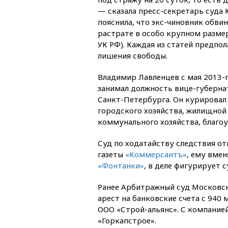
— сказала пресс-секретарь суда 
пояснила, что экс-чиновник обви
растрате в особо крупном размере (
УК РФ). Каждая из статей предпол
лишения свободы.
Владимир Лавленцев с мая 2013-г
занимал должность вице-губерна
Санкт-Петербурга. Он курировал
городского хозяйства, жилищной
коммунального хозяйства, благоу
Суд по ходатайству следствия от
газеты
«Коммерсантъ»
, ему вме
«Фонтанки»
, в деле фигурирует 
Ранее Арбитражный суд Московск
арест на банковские счета с 940
ООО «Строй-альянс». С компание
«Горкапстрое».