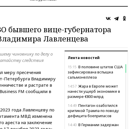
ЗО бывшего вице-губернатора
 Владимира Лавленцева
шему чиновнику по делу о
Лента новостей
датайству следствия
15:15
В половине штатов США
л меру пресечения
зафиксирована вспышка
сальмонеллеза
т-Петербурга Владимиру
нничестве и растрате в
14:57
Жара в Европе может
Business FM сообщили в
нанести ущерб экономике в
размере €800 млрд
14:49
Пентагон озаботился
2023 года Лавленцеву по
критикой Трампа по поводу
ертамента МВД изменена
дефицита боеприпасов
о ареста на заключение
14:40
В Германии задержан
до 17 декабря 2023 года»,