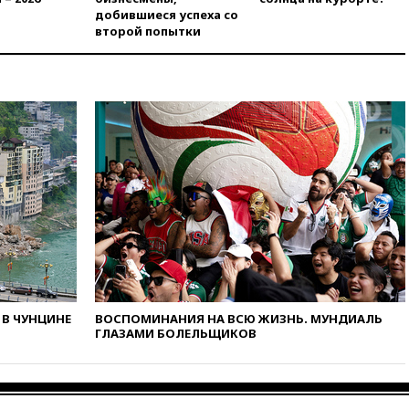
добившиеся успеха со
09:32
В Тверской области
второй попытки
обломки дрона повредили
фасад логокомплекса
Wildberries
09:18
В Ярославской области
отражена самая
массированная атака БПЛА
09:16
Трамп сообщил об
огромном запасе боеприпасов
в США
08:54
В Таиланде сегодня
прощаются с молодыми
россиянами, жестоко убитыми
в Паттайе
08:26
Летчики с упавшего
самолета в Приангарье
В ЧУНЦИНЕ
ВОСПОМИНАНИЯ НА ВСЮ ЖИЗНЬ. МУНДИАЛЬ
отделались ссадинами и
ГЛАЗАМИ БОЛЕЛЬЩИКОВ
ушибами
07:40
Таджикистан и
SpaceX/Starlink расширяют