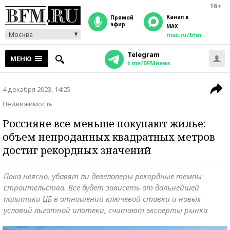
16+
Канал в
прямой
эфир
MAX
Москва
max.ru/bfm
Telegram
МЕНЮ
t.me/BFMnews
4 декабря 2023, 14:25
Недвижимость
Россияне все меньше покупают жилье:
объем непроданных квадратных метров
достиг рекордных значений
Пока неясно, убавят ли девелоперы рекордные темпы
строительства. Все будет зависеть от дальнейшей
политики ЦБ в отношении ключевой ставки и новых
условий льготной ипотеки, считают эксперты рынка