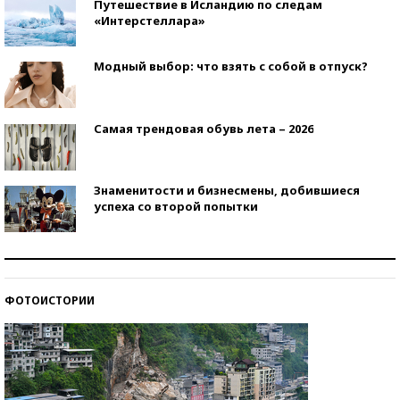
Путешествие в Исландию по следам
«Интерстеллара»
Модный выбор: что взять с собой в отпуск?
Самая трендовая обувь лета – 2026
Знаменитости и бизнесмены, добившиеся
успеха со второй попытки
Как защититься от солнца на курорте?
ФОТОИСТОРИИ
Кто изобрел средства связи?