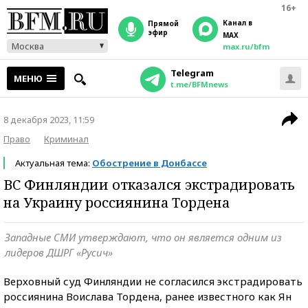
16+
Канал в
прямой
эфир
MAX
Москва
max.ru/bfm
Telegram
МЕНЮ
t.me/BFMnews
8 декабря 2023, 11:59
Право
Криминал
Актуальная тема:
Обострение в Донбассе
ВС Финляндии отказался экстрадировать
на Украину россиянина Тордена
Западные СМИ утверждают, что он является одним из
лидеров ДШРГ «Русич»
Верховный суд Финляндии не согласился экстрадировать
россиянина Воислава Тордена, ранее известного как Ян