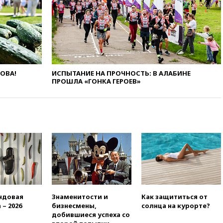
запуск мессенджера на
«Госуслугах»
11:22
При стрельбе в школе в
Таиланде погибли пять
человек
11:19
Россия рассчитывает
заключить безвизовые
ЛОВА!
ИСПЫТАНИЕ НА ПРОЧНОСТЬ: В АЛАБИНЕ
соглашения с Индонезией и
ПРОШЛА «ГОНКА ГЕРОЕВ»
Малайзией
11:04
«Ведомости»: на партию
«Яблоко» ополчились
конкуренты
10:59
Торговые центры и кафе
в России могут обязать
раздавать питьевую воду
бесплатно
10:41
Бывшая глава брокера
Mind Money Юлия Хандошко
признала свою вину
ндовая
Знаменитости и
Как защититься от
 – 2026
бизнесмены,
солнца на курорте?
10:41
Пашинян: Армения
добившиеся успеха со
понимает невозможность