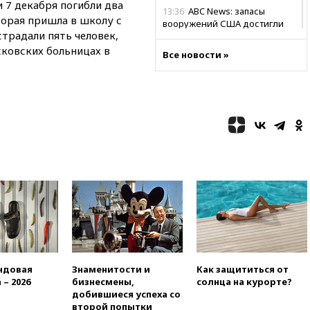
и 7 декабря погибли два
13:36
ABC News: запасы
торая пришла в школу с
вооружений США достигли
страдали пять человек,
крайне низкого уровня
сковских больницах в
Все новости »
13:16
«Родина» просит
Верховный суд снять «Яблоко»
с выборов
13:11
Путин обсудил с
президентом ОАЭ ситуацию в
Персидском заливе и на
Украине
13:09
Суд обязал москвичку
выселить из квартиры
крокодила, лису и других
животных
12:51
Россия планирует
запустить групповые
безвизовые турпоездки для
Вьетнама
ндовая
Знаменитости и
Как защититься от
12:36
Экспорт растворимого
 – 2026
бизнесмены,
солнца на курорте?
кофе из России достиг
добившиеся успеха со
рекордных показателей
второй попытки