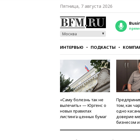
Пятница, 7 августа 2026
Busi
прям
Москва
ИНТЕРВЬЮ
ПОДКАСТЫ
КОМПА
СТИЛЬ
ТЕСТЫ
«Саму болезнь так не
Предприни
вылечить» — Юргенс о
том, как ча
новых правилах
одно касан
листинга ценных бумаг
доверие м
бизнесом и