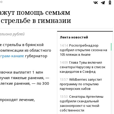
во
кажут помощь семьям
стрельбе в гимназии
лиона рублей
Лента новостей
е стрельбы в брянской
14:14
Роспотребнадзор
компенсации из областного
одобрил открытие сезона на
105 пляжах в Анапе
еграм-канале
губернатор
14:09
Глава Тувы включил
сенатора Нарусову в список
кандидатов в Совфед
евочки выплатят 1 млн
олучил тяжелые ранения, —
13:57
Wildberries запустит
о легкие ранения, — по 300
программу по открытию
партнерских хабов
13:53
Сенаторы Аргентины
проходят лечение,
одобрили скандальный
законопроект о частной
собственности