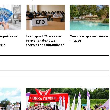
12:30
Российские войска
взяли под контроль село
Анискино в Харьковской
области
12:15
Минцифры РФ не
планирует вводить
ограничения на доступ детей
ть ребенка
Рекорды ЕГЭ: в каких
Самые модные пляжи
в соцсети
регионах больше
— 2026
я с
всего стобалльников?
11:58
Резаи: Иран не допустит
открытия второго маршрута в
Ормузском проливе
11:48
Жители Москвы и
Подмосковья сообщили о
громких взрывах
11:41
ТПП предлагает
изменить процедуру
банкротства для
пострадавших от атак БПЛА
продавцов
11:38
Шадаев исключил