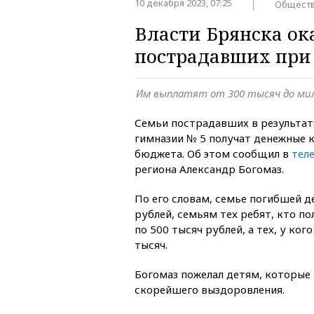
10 декабря 2023, 07:25
Общест
Власти Брянска о
пострадавших при 
Им выплатят от 300 тысяч до мил
Семьи пострадавших в результат
гимназии № 5 получат денежные 
бюджета. Об этом сообщил в
тел
региона Александр Богомаз.
По его словам, семье погибшей д
рублей, семьям тех ребят, кто п
по 500 тысяч рублей, а тех, у ког
тысяч.
Богомаз пожелал детям, которые 
скорейшего выздоровления.