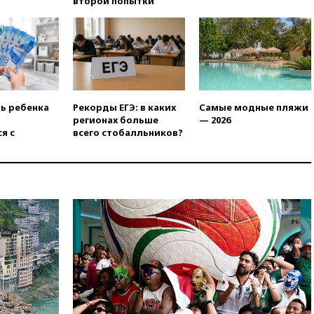
второй попытки
одновременного членства в
ЕС и ЕАЭС
10:21
ФСБ задержала более
20 сотрудников пунктов
обмена криптовалюты в
«Москве-Сити»
10:13
Минтранс предлагает
ть ребенка
Рекорды ЕГЭ: в каких
Самые модные пляжи
тратить средства дорожных
регионах больше
— 2026
фондов на защиту трасс от
я с
всего стобалльников?
БПЛА
09:56
Хакеры нашли
документы об ударах ВСУ по
нефтяным терминалам в
России
09:49
WSJ: Трамп «сходит с
ума» из-за сообщений в СМИ
об истощении боеприпасов у
США
09:36
Исландия и Черногория
в 2028 году могут войти в
состав Евросоюза