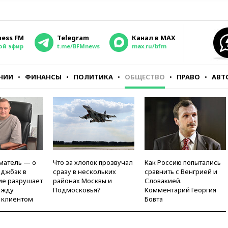
ness FM
Telegram
Канал в MAX
ой эфир
t.me/BFMnews
max.ru/bfm
НИИ
ФИНАНСЫ
ПОЛИТИКА
ОБЩЕСТВО
ПРАВО
АВТ
матель — о
Что за хлопок прозвучал
Как Россию попытались
рджбэк в
сразу в нескольких
сравнить с Венгрией и
ие разрушает
районах Москвы и
Словакией.
ежду
Подмосковья?
Комментарий Георгия
 клиентом
Бовта