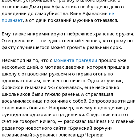
отношении Дмитрия Афанаскина возбуждено дело о
доведении до самоубийства. Вину Афанаскин
не
признает
, а от дачи показаний мужчина отказался.
Ему также инкриминируют небрежное хранение оружия.
Отец девочки — не единственный человек, которому по
факту случившегося может грозить реальный срок.
Несмотря на то, что с
момента трагедии
прошло уже
несколько дней, о мотивах девочки, которая пришла в
школу с отцовским ружьем и открыла огонь по
одноклассникам, неизвестно ничего. Одна из учениц
брянской гимназии №5 скончалась, еще несколько
школьников были тяжело ранены. А стрелявшая
восьмиклассница покончила с собой. Вопросов за эти дни
стало лишь больше. Например, почему в доведении до
суицида заподозрили отца девочки. Следствие на этот
счет не говорит ничего, — рассказал Business FM главный
редактор новостного сайта «Брянский ворчун»,
независимый журналист Александр Чернов: