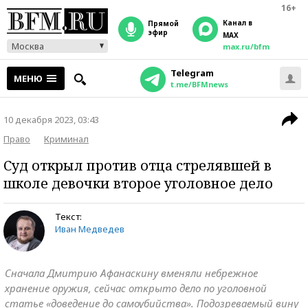
16+
Канал в
прямой
эфир
MAX
Москва
max.ru/bfm
Telegram
МЕНЮ
t.me/BFMnews
10 декабря 2023, 03:43
Право
Криминал
Суд открыл против отца стрелявшей в
школе девочки второе уголовное дело
Текст:
Иван Медведев
Сначала Дмитрию Афанаскину вменяли небрежное
хранение оружия, сейчас открыто дело по уголовной
статье «доведение до самоубийства». Подозреваемый вину