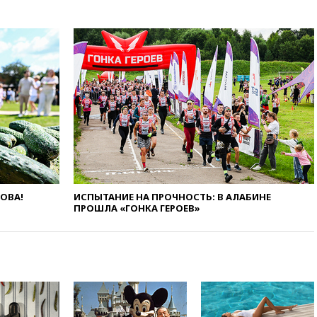
вчера, 22:28
Отказаться от
российского гражданства
станет значительно дороже
вчера, 22:20
Путин назвал 76-ю
гвардейскую десантно-
штурмовую дивизию
легендарной
вчера, 22:15
Путин заслушал
доклад о ситуации на
добропольском направлении
вчера, 21:58
Генпрокуратура
признала нежелательным в
ЛОВА!
ИСПЫТАНИЕ НА ПРОЧНОСТЬ: В АЛАБИНЕ
РФ американский Human
ПРОШЛА «ГОНКА ГЕРОЕВ»
Rights Foundation
вчера, 21:35
«Аэрофлот»
отменяет часть рейсов в Сочи
и Геленджик
вчера, 21:25
Руслан Терновой
выиграл золото чемпионата
Европы в прыжках с 10-