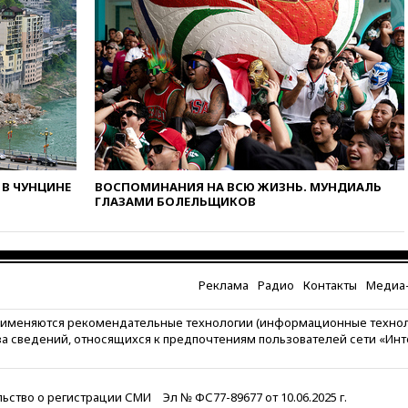
защиту дорог от БПЛА из
средств на ремонт
вчера, 20:00
Зеленский 8
августа посетит Сербию с
официальным визитом
вчера, 19:58
В Госдуму будет
внесен законопроект об
отмене ЕГЭ
вчера, 19:50
Аэропорты Сочи и
В ЧУНЦИНЕ
ВОСПОМИНАНИЯ НА ВСЮ ЖИЗНЬ. МУНДИАЛЬ
Ярославля приостановили
ГЛАЗАМИ БОЛЕЛЬЩИКОВ
работу
вчера, 19:35
WP: Трамп
призвал доноров-
республиканцев поддержать
Реклама
Радио
Контакты
Медиа-
Вэнса на выборах 2028 года
вчера, 19:20
Число ломбардов
рименяются рекомендательные технологии (информационные техно
в РФ превысило максимум
за сведений, относящихся к предпочтениям пользователей сети «Ин
2022 года
вчера, 19:15
Жуковский и
аэропорт Геленджика
ьство о регистрации СМИ
Эл № ФС77-89677 от 10.06.2025 г.