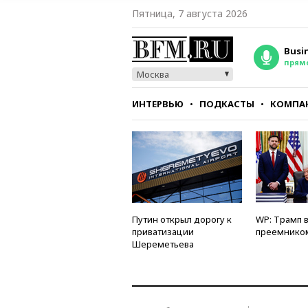
Пятница, 7 августа 2026
Busi
прям
Москва
ИНТЕРВЬЮ
ПОДКАСТЫ
КОМПА
СТИЛЬ
ТЕСТЫ
Путин открыл дорогу к
WP: Трамп 
приватизации
преемнико
Шереметьева