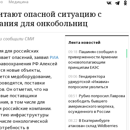
во
Медицина
итают опасной ситуацию с
вания для онкобольниц
ти сообщили СМИ
Лента новостей
ия для российских
09:18
Пашинян сообщил о
вает опасений, заявил
РИА
приверженности Армении
основополагающим
авоохранения РФ Алексей
принципам ЕАЭС
тся новые объекты,
ется медоборудование,
09:06
Гендиректора
удмуртской «Ижавиа»
роводятся, поставки
попросили уволиться
в. Он отметил, что на
овые поставщики
08:51
Рубио попросил Лаврова
освободить бывшего
ия, в том числе для
американского морпеха,
и российские компании.
осужденного в России
витию инфраструктуры
08:22
В Екатеринбурге
числе онкологической
атакован склад Wildberries
потребность в