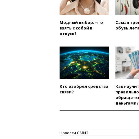
Модный выбор: что
Самая тре
взять с собой в
обувь лета
отпуск?
Кто изобрел средства
Как научи
связи?
правильно
обращатьс
деньгами?
Новости СМИ2