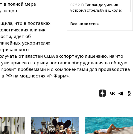
т в полной мере
07:52
В Таиланде ученик
узнецов.
устроил стрельбу в школе:
есть жертвы
щила, что в поставках
Все новости »
07:00
Лесной пожар в 30
кологических клиник
километрах от Ванкувера
привел к эвакуации жителей
ности, идет об
 линейных ускорителях
06:00
Суд обязал Meta
мериканского
выплатить $567 млн по делу о
олучать от властей США экспортную лицензию, на что
вреде психическому
здоровью детей
 уже привело к срыву поставок оборудования на общую
я грозит проблемами и с компонентами для производства
05:51
Трамп подписал указ
х в РФ на мощностях «Р-Фарм».
против «родильного туризма»
в США
04:00
Суд взыскал почти 5 млн
рублей в пользу семьи
отравившегося в детсаду
мальчика
03:00
МИД РФ: попытки Запада
рассорить Россию и Казахстан
обречены на провал