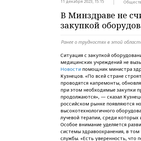
11 декабря 2023, 15:15
Общест
В Минздраве не сч
закупкой оборудо
Ранее о трудностях в этой облас
Ситуация с закупкой оборудован
медицинских учреждений не вызы
Новости
помощник министра здр
Кузнецов. «По всей стране строя
проводятся капремонты, обновля
при этом необходимые закупки п
продолжаются», — сказал Кузнецо
российском рынке появляются н
высокотехнологичного оборудован
лучевой терапии, среди которых 
Особое внимание уделяется раз
системы здравоохранения, в том 
службы. «Есть уверенность, что 