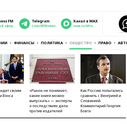
ness FM
Telegram
Канал в MAX
ой эфир
t.me/BFMnews
max.ru/bfm
НИИ
ФИНАНСЫ
ПОЛИТИКА
ОБЩЕСТВО
ПРАВО
АВТ
видит своим
«Рынок не понимает,
Как Россию попытались
м Вэнса
какие книги можно
сравнить с Венгрией и
выпускать» — эксперты
Словакией.
о последствиях дела
Комментарий Георгия
против издателей
Бовта