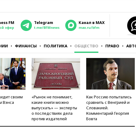
ness FM
Telegram
Канал в MAX
ой эфир
t.me/BFMnews
max.ru/bfm
НИИ
ФИНАНСЫ
ПОЛИТИКА
ОБЩЕСТВО
ПРАВО
АВТ
видит своим
«Рынок не понимает,
Как Россию попытались
м Вэнса
какие книги можно
сравнить с Венгрией и
выпускать» — эксперты
Словакией.
о последствиях дела
Комментарий Георгия
против издателей
Бовта