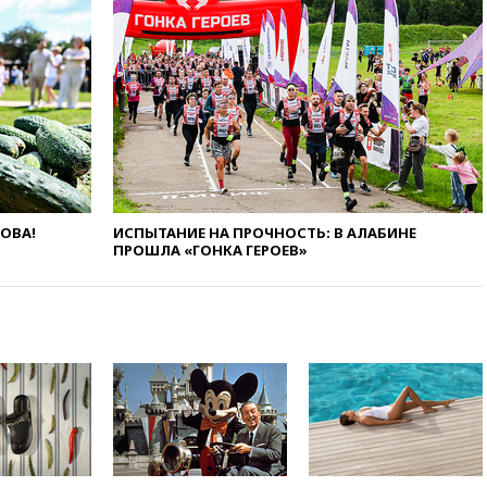
вчера, 18:15
Четыре человека
пострадали при атаках ВСУ на
Белгородскую область
вчера, 18:00
Совет мира
выбрал подрядчика для
строительства военной базы в
Газе
вчера, 17:50
Миронов призвал
снять «Яблоко» с выборов в
ЛОВА!
ИСПЫТАНИЕ НА ПРОЧНОСТЬ: В АЛАБИНЕ
Госдуму
ПРОШЛА «ГОНКА ГЕРОЕВ»
вчера, 17:45
Правительство
получит «золотую акцию» в
управлении аэропортом
Шереметьево
вчера, 17:35
Шесть человек
пострадали при ударе ВСУ по
автобусу в Запорожской
области
вчера, 17:25
В аэропортах
Сочи и Геленджика сняты