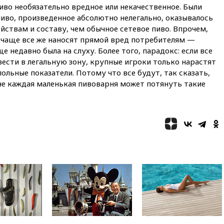
иво необязательно вредное или некачественное. Были
сбила еще 281 украинский
 пиво, произведенное абсолютно нелегально, оказывалось
беспилотник над Россией
йствам и составу, чем обычное сетевое пиво. Впрочем,
вчера, 20:27
Ямпольская
 чаще все же наносят прямой вред потребителям —
призвала оптимизировать
недавно была на слуху. Более того, парадокс: если все
олимпиады для поступления в
вузы
вести в легальную зону, крупные игроки только нарастят
ольные показатели. Потому что все будут, так сказать,
вчера, 20:15
Минтранс
не каждая маленькая пивоварня может потянуть такие
предложил оплачивать
защиту дорог от БПЛА из
средств на ремонт
вчера, 20:00
Зеленский 8
августа посетит Сербию с
официальным визитом
вчера, 19:58
В Госдуму будет
внесен законопроект об
отмене ЕГЭ
вчера, 19:50
Аэропорты Сочи и
Ярославля приостановили
работу
вчера, 19:35
WP: Трамп