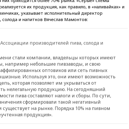
а них приходится более 70% рынка. «Серые» схемы
РФ американский Human
еализуется их продукция, как правило, в «наливайках» и
Rights Foundation
зинчиках, указывает исполнительный директор
вчера, 21:35
«Аэрофлот»
 солода и напитков Вячеслав Мамонтов:
отменяет часть рейсов в Сочи
и Геленджик
вчера, 21:25
Руслан Терновой
выиграл золото чемпионата
Ассоциации производителей пива, солода и
Европы в прыжках с 10-
метровой вышки
мени ст
али компании, владельцы которых имеют
вчера, 21:10
РФ не получала
ы, например небольшие пивзаводы, и свою
обращений о прекращении
 аффилированных оптовиков или сеть пивных
концессии строительства ж/д
аншизные. Используя это, они имеют возможность
в Армении
епь, которая позволяет им укрываться от
вчера, 21:00
В России вновь
ать нелегальную продукцию. На сегодняшний
обсуждают эксперимент по
ости пива составляют налоги и сборы. По сути,
онлайн-продаже алкоголя
раничения сформировали такой негативный
вчера, 20:45
Матвиенко:
и существует на рынке. Порядка 10% на пивном
россиянам могут
еучтенная продукция».
рекомендовать не посещать
Армению
вчера, 20:35
ПВО за день