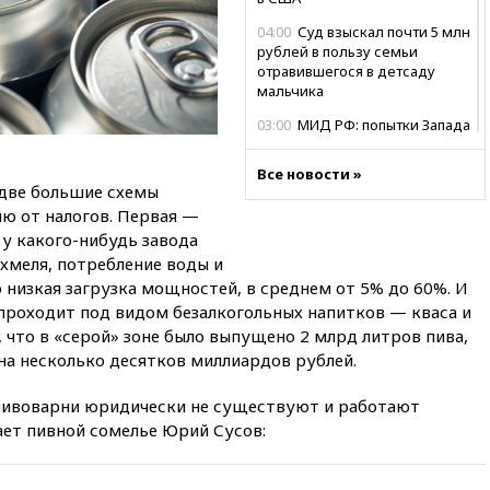
04:00
Суд взыскал почти 5 млн
рублей в пользу семьи
отравившегося в детсаду
мальчика
03:00
МИД РФ: попытки Запада
рассорить Россию и Казахстан
обречены на провал
Все новости »
две большие схемы
02:00
Ни один водоем Англии
ию от налогов. Первая —
не соответствует нормам
химической безопасности
 у какого-нибудь завода
 хмеля, потребление воды и
01:00
Трамп: США сами
о низкая загрузка мощностей, в среднем от 5% до 60%. И
нуждаются в дальнобойных
 проходит под видом безалкогольных напитков — кваса и
ракетах и системах Patriot
 что в «серой» зоне было выпущено 2 млрд литров пива,
00:01
Трамп заявил о
на несколько десятков миллиардов рублей.
необходимости пополнения
арсенала США
и пивоварни юридически не существуют и работают
вчера, 23:28
Слуцкий призвал
ает пивной сомелье Юрий Сусов:
признать «Яблоко»
нежелательной организацией