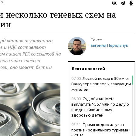
во
 несколько теневых схем на
сии
Текст:
млрд литров неучтенного
Евгений Перельчук
зов и НДС составляют
ом пишет РБК со ссылкой на
того что с такого
логи, оно может быть и
Лента новостей
07:00
Лесной пожар в 30 км от
Ванкувера привел к эвакуации
жителей
06:00
Суд обязал Meta
выплатить $567 млн по делу о
вреде психическому
здоровью детей
05:51
Трамп подписал указ
против «родильного туризма»
в США