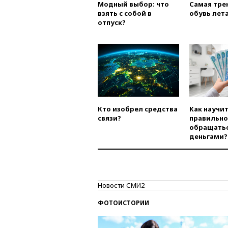
Модный выбор: что
Самая тре
взять с собой в
обувь лета
отпуск?
Кто изобрел средства
Как научи
связи?
правильно
обращатьс
деньгами?
Новости СМИ2
ФОТОИСТОРИИ