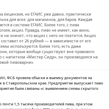
вчера, 23:15
В Смоленске
ребенок и женщина погибли
при падении деревьев во
время урагана
а лицензия, но ЕГАИС уже давно, практически
льна для всех: для магазинов, для баров. Каждая
вчера, 22:55
В Москве в
ется в системе ЕГАИС. Более того, с пива
пятницу ожидаются ливни
оголя, акциз. Правда, пиво не имеет, как вино,
вчера, 22:35
Винисиус
е не значит, что акциз с него не платится. Акциз
продлил контракт с «Реалом»
 составит от 26 рублей — в зависимости от его
до 2032 года
хемы используются. Более того, есть даже
вчера, 22:28
Отказаться от
ни, которые вообще существуют вне правового
российского гражданства
ю с напитком «Мистер Сидр», он производился на
станет значительно дороже
евой пивоварни».
вчера, 22:20
Путин назвал 76-ю
гвардейскую десантно-
штурмовую дивизию
И, ФСБ провела обыски и выемку документов на
легендарной
 в Ставропольском крае. Предприятие выпускает пиво
вчера, 22:15
Путин заслушал
приятия были связаны «с выявлением схемы скрытого
доклад о ситуации на
добропольском направлении
вчера, 21:58
Генпрокуратура
о почти 1,5 тысячи производителей пива, при этом
признала нежелательным в