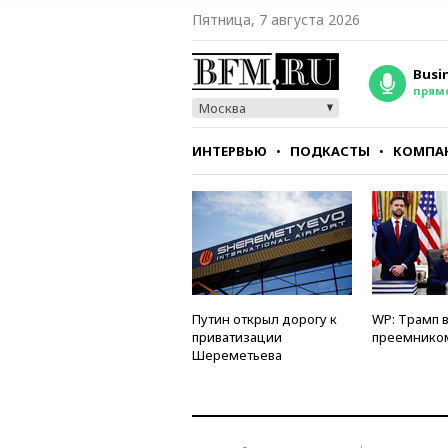
Пятница, 7 августа 2026
Busi
прям
Москва
ИНТЕРВЬЮ
ПОДКАСТЫ
КОМПА
СТИЛЬ
ТЕСТЫ
Путин открыл дорогу к
WP: Трамп 
приватизации
преемнико
Шереметьева