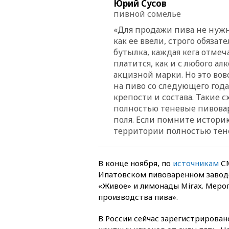
Юрий Сусов
пивной сомелье
«Для продажи пива не нужн
как ее ввели, строго обязате
бутылка, каждая кега отмеча
платится, как и с любого алк
акцизной марки. Но это вовс
на пиво со следующего года
крепости и состава. Такие с
полностью теневые пивовар
поля. Если помните истори
территории полностью тен
В конце ноября, по
источникам
СМ
Ипатовском пивоваренном заводе
«Живое» и лимонады Mirax. Меро
производства пива».
В России сейчас зарегистрирован