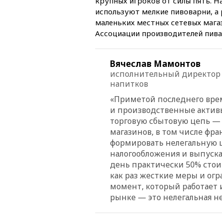
крупных игроков от силы пять. Н
используют мелкие пивоварни, а р
маленьких местных сетевых мага
Ассоциации производителей пива,
Вячеслав Мамонтов
исполнительный директор 
напитков
«
Приметой последнего вре
и производственные актив
торговую сбытовую цепь —
магазинов, в том числе фр
формировать нелегальную ц
налогообложения и выпуск
день практически 50% стоим
как раз жесткие меры и ог
момент, который работает 
рынке — это нелегальная н