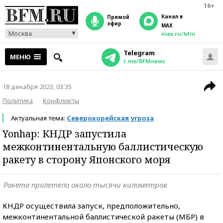
16+
Канал в
прямой
эфир
MAX
Москва
max.ru/bfm
Telegram
МЕНЮ
t.me/BFMnews
18 декабря 2023, 03:35
Политика
Конфликты
Актуальная тема:
Северокорейская угроза
Yonhap: КНДР запустила
межконтинентальную баллистическую
ракету в сторону Японского моря
Ракета пролетела около тысячи километров
КНДР осуществила запуск, предположительно,
межконтинентальной баллистической ракеты (МБР) в