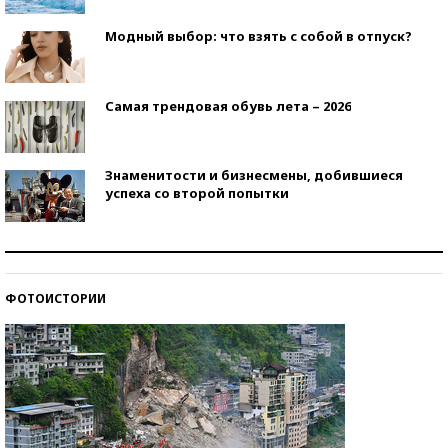
Модный выбор: что взять с собой в отпуск?
Самая трендовая обувь лета – 2026
Знаменитости и бизнесмены, добившиеся
успеха со второй попытки
Как защититься от солнца на курорте?
ФОТОИСТОРИИ
Кто изобрел средства связи?