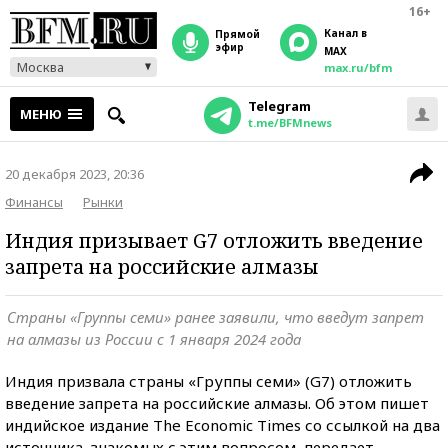
16+
Канал в
прямой
эфир
MAX
Москва
max.ru/bfm
Telegram
МЕНЮ
t.me/BFMnews
20 декабря 2023, 20:36
Финансы
Рынки
Индия призывает G7 отложить введение
запрета на российские алмазы
Страны «Группы семи» ранее заявили, что введут запрет
на алмазы из России с 1 января 2024 года
Индия призвала страны «Группы семи» (G7) отложить
введение запрета на российские алмазы. Об этом пишет
индийское издание The Economic Times со ссылкой на два
источника, знакомых с этим вопросом, передает