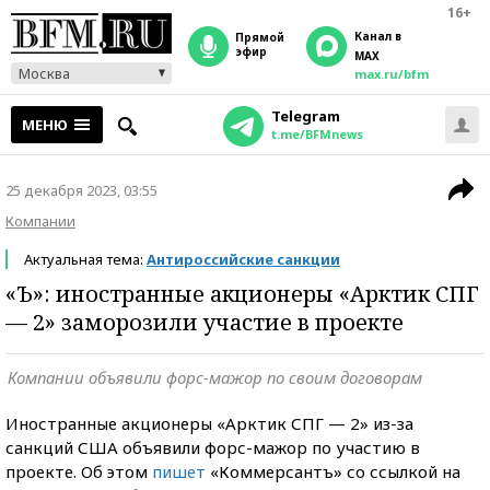
16+
Канал в
прямой
эфир
MAX
Москва
max.ru/bfm
Telegram
МЕНЮ
t.me/BFMnews
25 декабря 2023, 03:55
Компании
Актуальная тема:
Антироссийские санкции
«Ъ»: иностранные акционеры «Арктик СПГ
— 2» заморозили участие в проекте
Компании объявили форс-мажор по своим договорам
Иностранные акционеры «Арктик СПГ — 2» из-за
санкций США объявили форс-мажор по участию в
проекте. Об этом
пишет
«Коммерсантъ» со ссылкой на