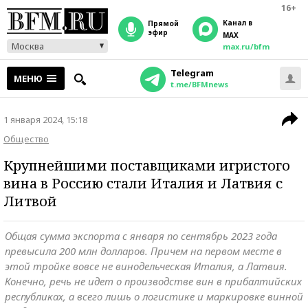
16+
Канал в
прямой
эфир
MAX
Москва
max.ru/bfm
Telegram
МЕНЮ
t.me/BFMnews
1 января 2024, 15:18
Общество
Крупнейшими поставщиками игристого
вина в Россию стали Италия и Латвия с
Литвой
Общая сумма экспорта с января по сентябрь 2023 года
превысила 200 млн долларов. Причем на первом месте в
этой тройке вовсе не винодельческая Италия, а Латвия.
Конечно, речь не идет о производстве вин в прибалтийских
республиках, а всего лишь о логистике и маркировке винной