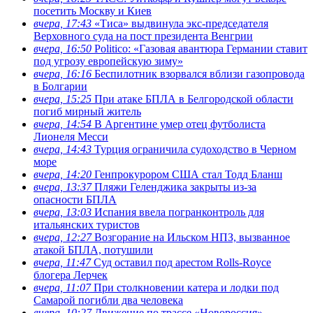
посетить Москву и Киев
вчера, 17:43
«Тиса» выдвинула экс-председателя
Верховного суда на пост президента Венгрии
вчера, 16:50
Politico: «Газовая авантюра Германии ставит
под угрозу европейскую зиму»
вчера, 16:16
Беспилотник взорвался вблизи газопровода
в Болгарии
вчера, 15:25
При атаке БПЛА в Белгородской области
погиб мирный житель
вчера, 14:54
В Аргентине умер отец футболиста
Лионеля Месси
вчера, 14:43
Турция ограничила судоходство в Черном
море
вчера, 14:20
Генпрокурором США стал Тодд Бланш
вчера, 13:37
Пляжи Геленджика закрыты из-за
опасности БПЛА
вчера, 13:03
Испания ввела погранконтроль для
итальянских туристов
вчера, 12:27
Возгорание на Ильском НПЗ, вызванное
атакой БПЛА, потушили
вчера, 11:47
Суд оставил под арестом Rolls-Royce
блогера Лерчек
вчера, 11:07
При столкновении катера и лодки под
Самарой погибли два человека
вчера, 10:27
Движение по трассе «Новороссия»