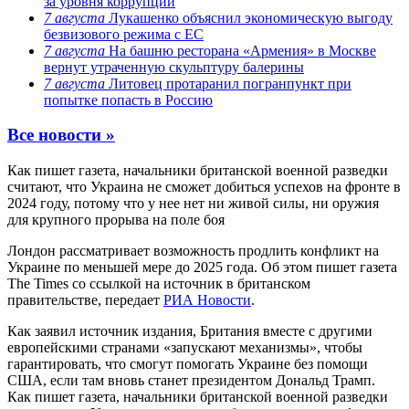
за уровня коррупции
7 августа
Лукашенко объяснил экономическую выгоду
безвизового режима с ЕС
7 августа
На башню ресторана «Армения» в Москве
вернут утраченную скульптуру балерины
7 августа
Литовец протаранил погранпункт при
попытке попасть в Россию
Все новости »
Как пишет газета, начальники британской военной разведки
считают, что Украина не сможет добиться успехов на фронте в
2024 году, потому что у нее нет ни живой силы, ни оружия
для крупного прорыва на поле боя
Лондон рассматривает возможность продлить конфликт на
Украине по меньшей мере до 2025 года. Об этом пишет газета
The Times со ссылкой на источник в британском
правительстве, передает
РИА Новости
.
Как заявил источник издания, Британия вместе с другими
европейскими странами «запускают механизмы», чтобы
гарантировать, что смогут помогать Украине без помощи
США, если там вновь станет президентом Дональд Трамп.
Как пишет газета, начальники британской военной разведки