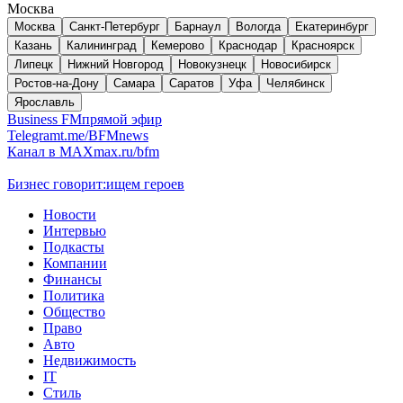
Москва
Москва
Санкт-Петербург
Барнаул
Вологда
Екатеринбург
Казань
Калининград
Кемерово
Краснодар
Красноярск
Липецк
Нижний Новгород
Новокузнецк
Новосибирск
Ростов-на-Дону
Самара
Саратов
Уфа
Челябинск
Ярославль
Business FM
прямой эфир
Telegram
t.me/BFMnews
Канал в MAX
max.ru/bfm
Бизнес говорит:
ищем героев
Новости
Интервью
Подкасты
Компании
Финансы
Политика
Общество
Право
Авто
Недвижимость
IT
Стиль