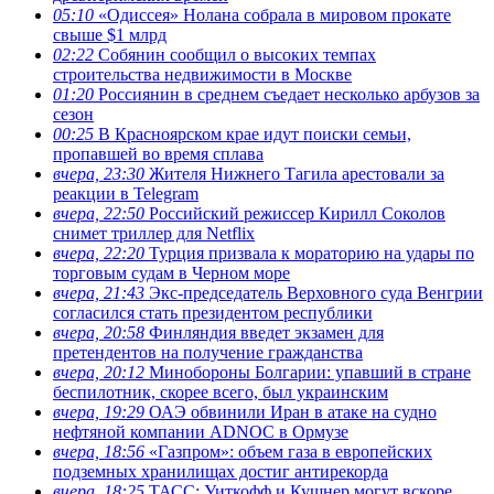
05:10
«Одиссея» Нолана собрала в мировом прокате
свыше $1 млрд
02:22
Собянин сообщил о высоких темпах
строительства недвижимости в Москве
01:20
Россиянин в среднем съедает несколько арбузов за
сезон
00:25
В Красноярском крае идут поиски семьи,
пропавшей во время сплава
вчера, 23:30
Жителя Нижнего Тагила арестовали за
реакции в Теlegram
вчера, 22:50
Российский режиссер Кирилл Соколов
снимет триллер для Netflix
вчера, 22:20
Турция призвала к мораторию на удары по
торговым судам в Черном море
вчера, 21:43
Экс-председатель Верховного суда Венгрии
согласился стать президентом республики
вчера, 20:58
Финляндия введет экзамен для
претендентов на получение гражданства
вчера, 20:12
Минобороны Болгарии: упавший в стране
беспилотник, скорее всего, был украинским
вчера, 19:29
ОАЭ обвинили Иран в атаке на судно
нефтяной компании ADNOC в Ормузе
вчера, 18:56
«Газпром»: объем газа в европейских
подземных хранилищах достиг антирекорда
вчера, 18:25
ТАСС: Уиткофф и Кушнер могут вскоре