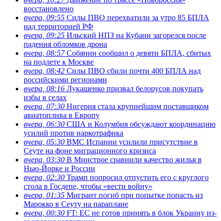
восстановлено
вчера, 09:55
Силы ПВО перехватили за утро 85 БПЛА
над территорией РФ
вчера, 09:25
Ильский НПЗ на Кубани загорелся после
падения обломков дрона
вчера, 08:57
Собянин сообщил о девяти БПЛА, сбитых
на подлете к Москве
вчера, 08:42
Силы ПВО сбили почти 400 БПЛА над
российскими регионами
вчера, 08:16
Лукашенко призвал белорусов покупать
избы в селах
вчера, 07:30
Нигерия стала крупнейшим поставщиком
авиатоплива в Европу
вчера, 06:30
США и Колумбия обсуждают координацию
усилий против наркотрафика
вчера, 05:30
ВМС Испании усилили присутствие в
Сеуте на фоне миграционного кризиса
вчера, 03:30
В Минстрое сравнили качество жилья в
Нью-Йорке и России
вчера, 02:30
Трамп попросил отпустить его с круглого
стола в Госдепе, чтобы «вести войну»
вчера, 01:35
Мигрант погиб при попытке попасть из
Марокко в Сеуту на параплане
вчера, 00:30
FT: ЕС не готов принять в блок Украину из-