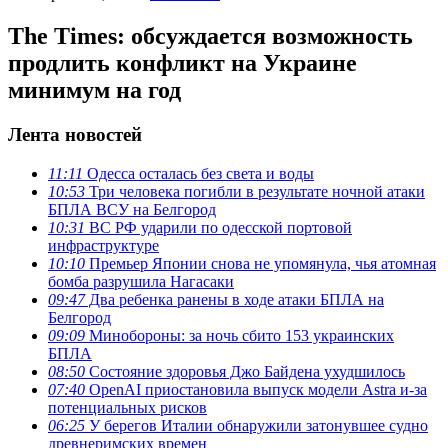
The Times: обсуждается возможность
продлить конфликт на Украине
минимум на год
Лента новостей
11:11
Одесса осталась без света и воды
10:53
Три человека погибли в результате ночной атаки
БПЛА ВСУ на Белгород
10:31
ВС РФ ударили по одесской портовой
инфраструктуре
10:10
Премьер Японии снова не упомянула, чья атомная
бомба разрушила Нагасаки
09:47
Два ребенка ранены в ходе атаки БПЛА на
Белгород
09:09
Минобороны: за ночь сбито 153 украинских
БПЛА
08:50
Состояние здоровья Джо Байдена ухудшилось
07:40
OpenAI приостановила выпуск модели Astra и-за
потенциальных рисков
06:25
У берегов Италии обнаружили затонувшее судно
древнеримских времен