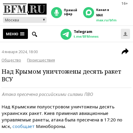
16+
Канал в
прямой
эфир
MAX
Москва
max.ru/bfm
Telegram
МЕНЮ
t.me/BFMnews
4 января 2024, 18:00
Общество
Происшествия
Над Крымом уничтожены десять ракет
ВСУ
Атака пресечена российскими силами ПВО
Над Крымским полуостровом уничтожены десять
украинских ракет. Киев применил авиационные
управляемые ракеты, атака была пресечена в 17:20 по
мск,
сообщает
Минобороны.