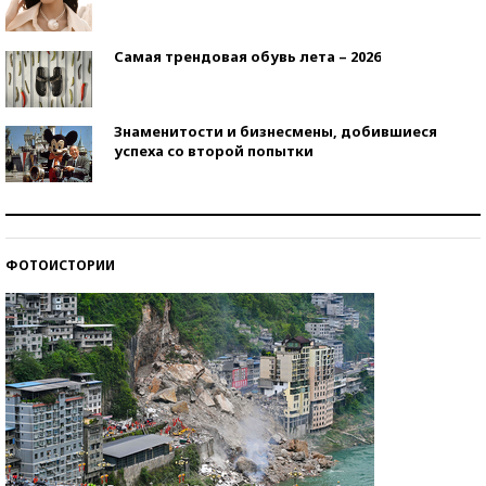
Самая трендовая обувь лета – 2026
Знаменитости и бизнесмены, добившиеся
успеха со второй попытки
Как защититься от солнца на курорте?
ФОТОИСТОРИИ
Кто изобрел средства связи?