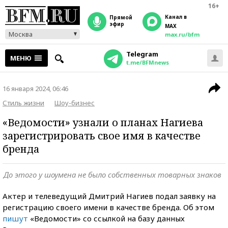
16+
Канал в
прямой
эфир
MAX
Москва
max.ru/bfm
Telegram
МЕНЮ
t.me/BFMnews
16 января 2024, 06:46
Стиль жизни
Шоу-бизнес
«Ведомости» узнали о планах Нагиева
зарегистрировать свое имя в качестве
бренда
До этого у шоумена не было собственных товарных знаков
Актер и телеведущий Дмитрий Нагиев подал заявку на
регистрацию своего имени в качестве бренда. Об этом
пишут
«Ведомости» со ссылкой на базу данных