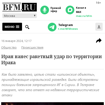
16+
Канал в
прямой
эфир
MAX
Москва
max.ru/bfm
Telegram
МЕНЮ
t.me/BFMnews
16 января 2024, 12:17
Общество
Происшествия
Иран нанес ракетный удар по территории
Ирака
Как было заявлено, целью стали «шпионские объекты»,
принадлежащие израильской разведке. Были обстреляны
позиции боевиков запрещенного ИГ в Сирии. В Тегеране
говорят, что это ответ на недавние террористические
атаки