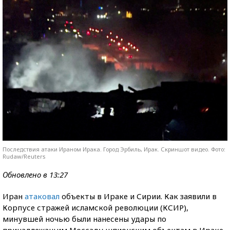
Последствия атаки Ираном Ирака. Город Эрбиль, Ирак. Скриншот видео. Фото:
Rudaw/Reuters
Обновлено в 13:27
Иран
атаковал
объекты в Ираке и Сирии. Как заявили в
Корпусе стражей исламской революции (КСИР),
минувшей ночью были нанесены удары по
принадлежащим Моссаду шпионским объектам в Ираке,