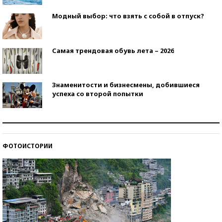
Модный выбор: что взять с собой в отпуск?
Самая трендовая обувь лета – 2026
Знаменитости и бизнесмены, добившиеся
успеха со второй попытки
Как защититься от солнца на курорте?
ФОТОИСТОРИИ
Кто изобрел средства связи?