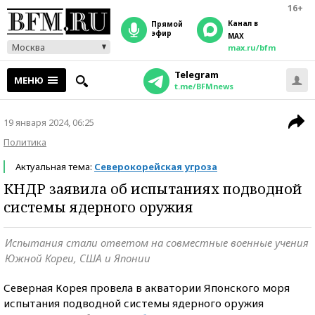
16+
Канал в
прямой
эфир
MAX
Москва
max.ru/bfm
Telegram
МЕНЮ
t.me/BFMnews
19 января 2024, 06:25
Политика
Актуальная тема:
Северокорейская угроза
КНДР заявила об испытаниях подводной
системы ядерного оружия
Испытания стали ответом на совместные военные учения
Южной Кореи, США и Японии
Северная Корея провела в акватории Японского моря
испытания подводной системы ядерного оружия