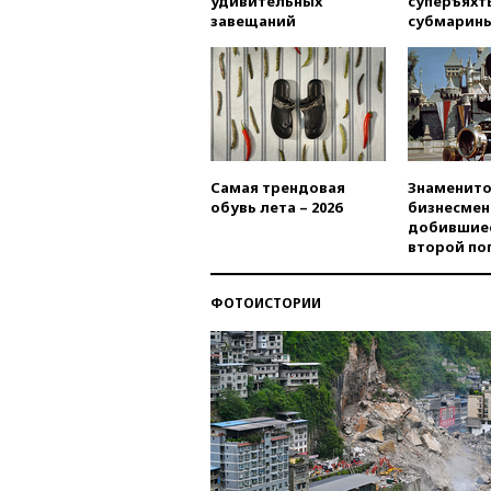
удивительных
суперъяхт
завещаний
субмарин
Самая трендовая
Знаменито
обувь лета – 2026
бизнесмен
добившиес
второй по
ФОТОИСТОРИИ