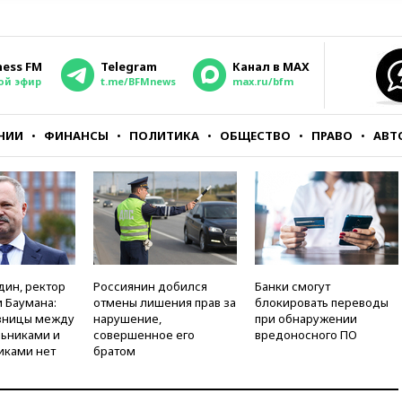
ness FM
Telegram
Канал в MAX
ой эфир
t.me/BFMnews
max.ru/bfm
НИИ
ФИНАНСЫ
ПОЛИТИКА
ОБЩЕСТВО
ПРАВО
АВТ
дин, ректор
Россиянин добился
Банки смогут
 Баумана:
отмены лишения прав за
блокировать переводы
зницы между
нарушение,
при обнаружении
ьниками и
совершенное его
вредоносного ПО
иками нет
братом