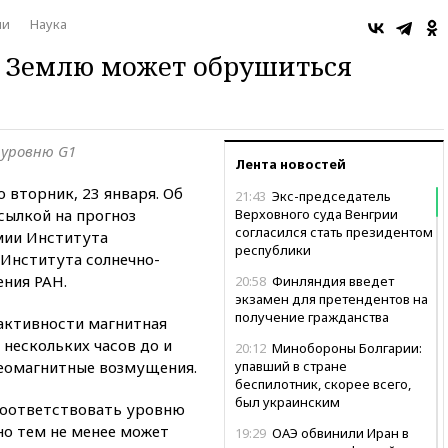
ии
Наука
а Землю может обрушиться
уровню G1
Лента новостей
 вторник, 23 января. Об
21:43
Экс-председатель
сылкой на прогноз
Верховного суда Венгрии
согласился стать президентом
мии Института
республики
 Института солнечно-
ения РАН.
20:58
Финляндия введет
экзамен для претендентов на
получение гражданства
 активности магнитная
е нескольких часов до и
20:12
Минобороны Болгарии:
геомагнитные возмущения.
упавший в стране
беспилотник, скорее всего,
был украинским
соответствовать уровню
 но тем не менее может
19:29
ОАЭ обвинили Иран в