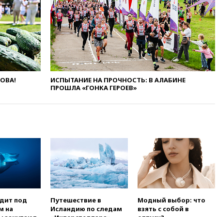
катера и лодки под Самарой
погибли два человека
10:27
Движение по трассе
«Новороссия» восстановлено
09:55
Силы ПВО перехватили
за утро 85 БПЛА над
территорией РФ
ЛОВА!
ИСПЫТАНИЕ НА ПРОЧНОСТЬ: В АЛАБИНЕ
09:25
Ильский НПЗ на Кубани
ПРОШЛА «ГОНКА ГЕРОЕВ»
загорелся после падения
обломков дрона
08:57
Собянин сообщил о
девяти БПЛА, сбитых на
подлете к Москве
08:42
Силы ПВО сбили почти
400 БПЛА над российскими
регионами
08:16
Лукашенко призвал
белорусов покупать избы в
селах
одит под
Путешествие в
Модный выбор: что
м на
Исландию по следам
взять с собой в
07:30
Нигерия стала