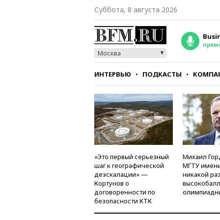
Суббота, 8 августа 2026
Busi
прям
Москва
ИНТЕРВЬЮ
ПОДКАСТЫ
КОМПА
СТИЛЬ
ТЕСТЫ
«Это первый серьезный
Михаил Гор
шаг к географической
МГТУ имени
деэскалации» —
никакой ра
Кортунов о
высокобалл
договоренности по
олимпиадн
безопасности КТК