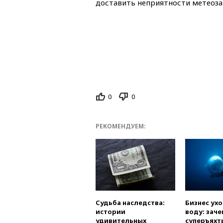
доставить неприятности метеоз
0
0
РЕКОМЕНДУЕМ:
Судьба наследства:
Бизнес ух
истории
воду: заче
удивительных
суперъяхт