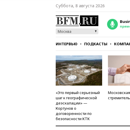
Суббота, 8 августа 2026
Busi
прям
Москва
ИНТЕРВЬЮ
ПОДКАСТЫ
КОМПА
СТИЛЬ
ТЕСТЫ
«Это первый серьезный
Московская
шаг к географической
стремитель
деэскалации» —
Кортунов о
договоренности по
безопасности КТК