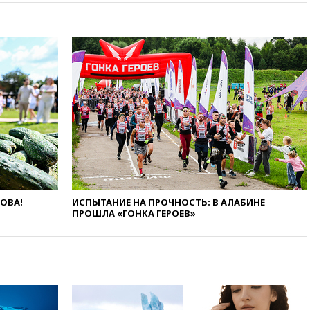
вчера, 22:45
Литовец
протаранил погранпункт при
попытке попасть в Россию
вчера, 22:28
Бессент
анонсировал скорое
соглашение о прекращении
огня США и Ирана
вчера, 22:15
Три человека
получили ножевые ранения
при нападении в Чехии
вчера, 22:00
Путин поручил
выделить средства на новые
РЛС для Белгородской
ЛОВА!
ИСПЫТАНИЕ НА ПРОЧНОСТЬ: В АЛАБИНЕ
области
ПРОШЛА «ГОНКА ГЕРОЕВ»
вчера, 21:56
The Atlantic: Маск
отказал Украине в
использовании Starlink для
атак вглубь РФ
вчера, 21:35
После пожара на
складе в Брянске возбудили