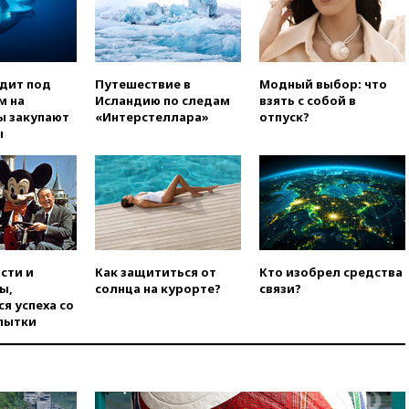
уголовное дело
вчера, 21:26
Лидеры сборной
РФ по гимнастике получили
официальный отказ в визах от
Хорватии
одит под
Путешествие в
Модный выбор: что
м на
Исландию по следам
взять с собой в
вчера, 21:15
Пентагон
ы закупают
«Интерстеллара»
отпуск?
опубликовал 16 новых видео с
ы
НЛО
вчера, 21:00
На границе
Украины с Польшей скопилось
свыше 6,5 тысячи грузовиков
вчера, 20:53
Швыдкой:
«Интервидение» точно
пройдет в 2026 году
сти и
Как защититься от
Кто изобрел средства
ы,
солнца на курорте?
связи?
вчера, 20:45
ПВО за день
я успеха со
сбила еще 75 украинских
пытки
беспилотников над Россией
вчера, 20:35
Велосипедист
погиб при атаке FPV-дрона в
Белгородской области