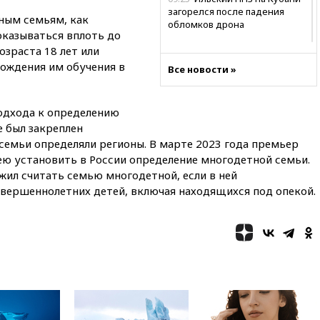
загорелся после падения
ным семьям, как
обломков дрона
оказываться вплоть до
08:57
Собянин сообщил о
зраста 18 лет или
девяти БПЛА, сбитых на
хождения им обучения в
Все новости »
подлете к Москве
08:42
Силы ПВО сбили почти
400 БПЛА над российскими
подхода к определению
регионами
е был закреплен
08:16
Лукашенко призвал
семьи определяли регионы. В марте 2023 года премьер
белорусов покупать избы в
 установить в России определение многодетной семьи.
селах
жил считать семью многодетной, если в ней
овершеннолетних детей, включая находящихся под опекой.
07:30
Нигерия стала
крупнейшим поставщиком
авиатоплива в Европу
06:30
США и Колумбия
обсуждают координацию
усилий против наркотрафика
05:30
ВМС Испании усилили
присутствие в Сеуте на фоне
миграционного кризиса