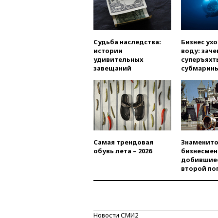
Судьба наследства:
Бизнес ух
истории
воду: заче
удивительных
суперъяхт
завещаний
субмарин
Самая трендовая
Знаменито
обувь лета – 2026
бизнесмен
добившиес
второй по
Новости СМИ2