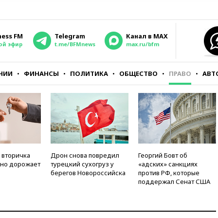
ness FM
Telegram
Канал в MAX
ой эфир
t.me/BFMnews
max.ru/bfm
НИИ
ФИНАНСЫ
ПОЛИТИКА
ОБЩЕСТВО
ПРАВО
АВТ
 вторичка
Дрон снова повредил
Георгий Бовт об
но дорожает
турецкий сухогруз у
«адских» санкциях
берегов Новороссийска
против РФ, которые
поддержал Сенат США