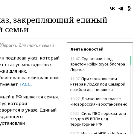
каз, закрепляющий единый
й семьи
ддержки для таких семей
Лента новостей
н подписал указ, который
11:47
Суд оставил под
ет статус многодетных
арестом Rolls-Royce блогера
Лерчек
ки для них.
бликован на официальном
11:07
При столкновении
отмечает
ТАСС
.
катера и лодки под Самарой
погибли два человека
мьей в РФ является семья,
10:27
Движение по трассе
тус которой
«Новороссия» восстановлено
оворится в указе. Единый
09:55
Силы ПВО перехватили
рждающего
за утро 85 БПЛА над
установлен
территорией РФ
09:25
Ильский НПЗ на Кубани