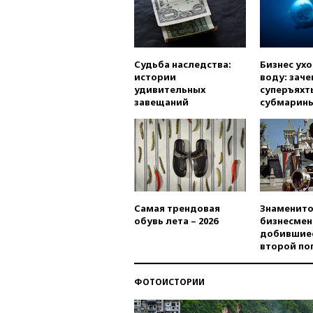
Судьба наследства:
Бизнес ух
истории
воду: заче
удивительных
суперъяхт
завещаний
субмарин
Самая трендовая
Знаменито
обувь лета – 2026
бизнесмен
добившиес
второй по
ФОТОИСТОРИИ