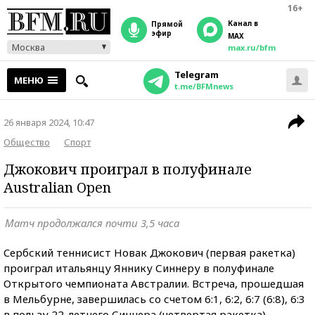
16+
Канал в
прямой
эфир
MAX
Москва
max.ru/bfm
Telegram
МЕНЮ
t.me/BFMnews
26 января 2024, 10:47
Общество
Спорт
Джокович проиграл в полуфинале
Australian Open
Матч продолжался почти 3,5 часа
Cербский теннисист Новак Джокович (первая ракетка)
проиграл итальянцу Яннику Синнеру в полуфинале
Открытого чемпионата Австралии. Встреча, прошедшая
в Мельбурне, завершилась со счетом 6:1, 6:2, 6:7 (6:8), 6:3
в пользу 22-летнего Синнера (четвертая ракетка),