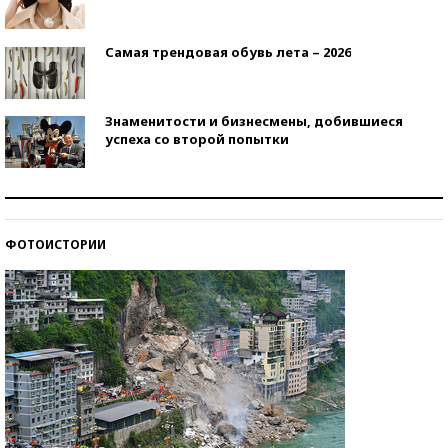
Самая трендовая обувь лета – 2026
Знаменитости и бизнесмены, добившиеся
успеха со второй попытки
Как защититься от солнца на курорте?
ФОТОИСТОРИИ
Кто изобрел средства связи?