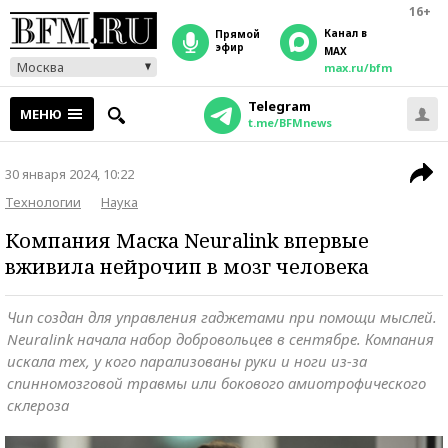
16+
Канал в
прямой
эфир
MAX
Москва
max.ru/bfm
Telegram
МЕНЮ
t.me/BFMnews
30 января 2024, 10:22
Технологии
Наука
Компания Маска Neuralink впервые
вживила нейрочип в мозг человека
Чип создан для управления гаджетами при помощи мыслей.
Neuralink начала набор добровольцев в сентябре. Компания
искала тех, у кого парализованы руки и ноги из-за
спинномозговой травмы или бокового амиотрофического
склероза