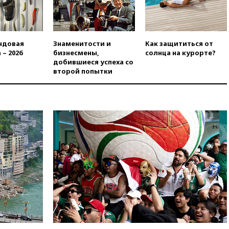
главы «Уралдронзавода»
после взрыва ничего не
угрожает
вчера, 20:08
По всей Грузии
ндовая
Знаменитости и
Как защититься от
снова отключилось
 – 2026
бизнесмены,
солнца на курорте?
электричество
добившиеся успеха со
вчера, 20:00
Зеленский связал
второй попытки
дефицит ракет с попыткой
Запада принудить Киев к
уступкам
вчера, 19:45
Памфилова: ЦИК
примет беспрецедентные
меры безопасности во время
выборов
вчера, 19:35
Памфилова
сообщила об омоложении
партийных списков на выборах
в Госдуму
вчера, 19:25
Путин
прокомментировал первый
номер «Единой России» в
бюллетене