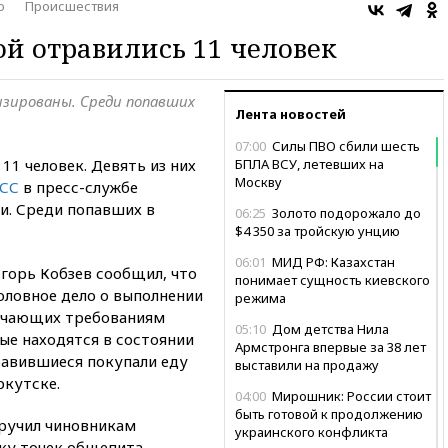
о
Происшествия
й отравились 11 человек
изированы. Среди попавших
Лента новостей
07:00
Силы ПВО сбили шесть
1 человек. Девять из них
БПЛА ВСУ, летевших на
Москву
СС
в пресс-службе
и. Среди попавших в
06:25
Золото подорожало до
$4 350 за тройскую унцию
06:01
МИД РФ: Казахстан
горь Кобзев сообщил, что
понимает сущность киевского
оловное дело о выполнении
режима
вечающих требованиям
05:10
Дом детства Нила
ые находятся в состоянии
Армстронга впервые за 38 лет
равившиеся покупали еду
выставили на продажу
ркутске.
04:00
Мирошник: России стоит
быть готовой к продолжению
ручил чиновникам
украинского конфликта
ку точек общепита.