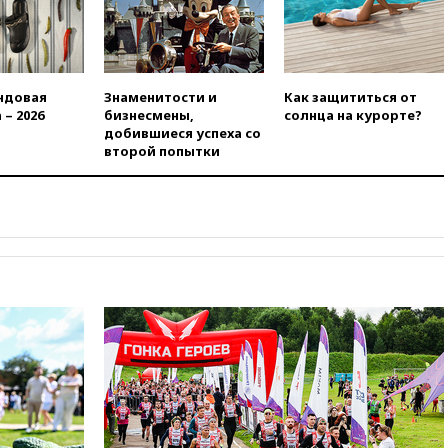
Сеуте набрал миллион
просмотров
вчера, 22:49
Минпромторг:
банкротство «Кванта» не
означает прекращения
ндовая
Знаменитости и
Как защититься от
производства телевизоров в
 – 2026
бизнесмены,
солнца на курорте?
РФ
добившиеся успеха со
второй попытки
вчера, 22:35
Семь грузовых
вагонов сошли с рельсов в
Оренбургской области
вчера, 22:22
Минфин: в июле
выросли нефтегазовые
доходы российского бюджета
вчера, 22:15
Аксаков: ЦБ
согласовал первый стандарт
исламского банкинга
вчера, 21:43
Организаторы
«Интервидения»
подтвердили, что конкурс
пройдет в Саудовской Аравии
вчера, 21:35
Машков: в РФ