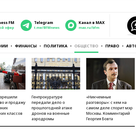
ness FM
Telegram
Канал в MAX
ой эфир
t.me/BFMnews
max.ru/bfm
НИИ
ФИНАНСЫ
ПОЛИТИКА
ОБЩЕСТВО
ПРАВО
АВТ
азрешили
Генпрокуратуре
«Никчемные
во и продажу
передали дело о
разговоры»: с кем на
зких
прошлогодней атаке
самом деле спорит мэр
ких классов
дронов на военные
Москвы. Комментарий
аэродромы
Георгия Бовта