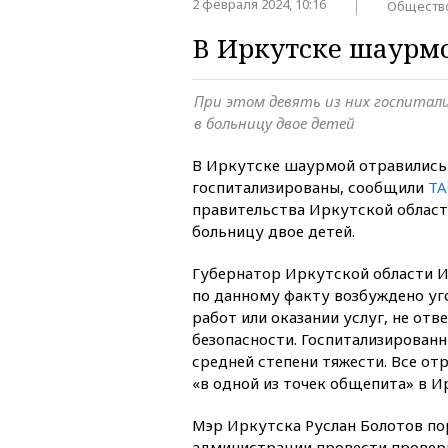
2 февраля 2024, 10:16
Обществ
В Иркутске шаурмо
При этом девять из них госпитал
в больницу двое детей
В Иркутске шаурмой отравились 1
госпитализированы, сообщили
ТА
правительства Иркутской област
больницу двое детей.
Губернатор Иркутской области И
по данному факту возбуждено уг
работ или оказании услуг, не от
безопасности. Госпитализированн
средней степени тяжести. Все от
«в одной из точек общепита» в И
Мэр Иркутска Руслан Болотов по
администрации провести провер