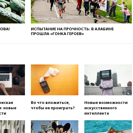
подготовили концепцию
развития театрального
искусства до 2035 года
вчера, 21:21
Правительство
ЛОВА!
ИСПЫТАНИЕ НА ПРОЧНОСТЬ: В АЛАБИНЕ
РФ разрешило продажу
ПРОШЛА «ГОНКА ГЕРОЕВ»
бензина старых
экологических классов
вчера, 21:15
Путин обсудил с
Машковым 150-летие Союза
театральных деятелей
вчера, 20:47
Newsweek:
«взрывная» диарея охватила
47 из 50 штатов США
вчера, 20:35
ПВО за 12 часов
сбила 200 украинских
беспилотников
ческая
Во что вложиться,
Новые возможности
: новые
чтобы не проиграть?
искусственного
вчера, 20:20
Третий комплект
сти
интеллекта
золотых медалей выиграли на
ЧЕ российские синхронистки
вчера, 20:15
ТАСС: жизни