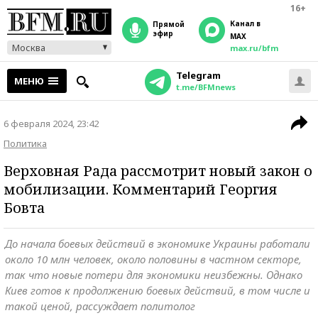
16+
Канал в
прямой
эфир
MAX
Москва
max.ru/bfm
Telegram
МЕНЮ
t.me/BFMnews
6 февраля 2024, 23:42
Политика
Верховная Рада рассмотрит новый закон о
мобилизации. Комментарий Георгия
Бовта
До начала боевых действий в экономике Украины работали
около 10 млн человек, около половины в частном секторе,
так что новые потери для экономики неизбежны. Однако
Киев готов к продолжению боевых действий, в том числе и
такой ценой, рассуждает политолог