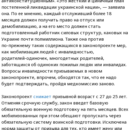
антиконституционным». «Это жесткий и циничный план
постепенной ликвидации украинской нации», — заявила
она. По ее мнению, каждый отслуживший более 18
месяцев должен получить право на отпуск или
демобилизацию, а на его место должен стать
подготовленный работник силовых структур, каковых на
Украине почти полмиллиона. Также она против
по-прежнему
таких содержащихся в законопроекте мер,
как мобилизация людей с инвалидностью,
родителей-одиночек
, многодетных родителей,
заботящихся об одиноких пожилых людях или инвалидах.
Вопросы инвалидности призываемых в новом
законопроекте, впрочем, обходятся так, что ее надо
будет подтверждать, пройдя медкомиссию заново.
Законопроект
снижает
призывной возраст с 27 до 25 лет.
Отменяя срочную службу, закон введет базовую
обязательную военную подготовку на пять месяцев. Всех
мобилизованных при этом обещают пропускать через
обязательную систему воинской подготовки. Исключена
норма защиты от призыва для тех, кто имеет жену или