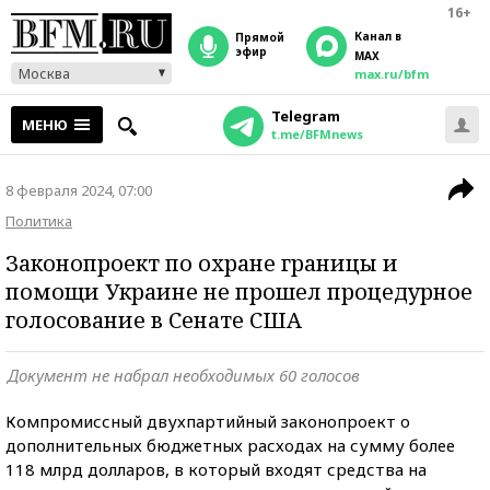
16+
Канал в
прямой
эфир
MAX
Москва
max.ru/bfm
Telegram
МЕНЮ
t.me/BFMnews
8 февраля 2024, 07:00
Политика
Законопроект по охране границы и
помощи Украине не прошел процедурное
голосование в Сенате США
Документ не набрал необходимых 60 голосов
Компромиссный двухпартийный законопроект о
дополнительных бюджетных расходах на сумму более
118 млрд долларов, в который входят средства на