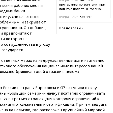
протаранил погранпункт при
тысячи рабочих мест и
попытке попасть в Россию
родные банки
тику, считая отныне
вчера, 22:28
Бессент
анонсировал скорое
роблемным, и закрывают
соглашение о прекращении
туденников. Он добавил,
Все новости »
огня США и Ирана
ии предпочитают
вчера, 22:15
Три человека
сти которых не
получили ножевые ранения
о сотрудничества в угоду
при нападении в Чехии
 государств.
вчера, 22:00
Путин поручил
выделить средства на новые
 ответных мерах на недружественные шаги неизменно
РЛС для Белгородской
тивного обеспечения национальных интересов нашей
области
алмазно-бриллиантовой отрасли в целом», —
вчера, 21:56
The Atlantic: Маск
отказал Украине в
использовании Starlink для
з России в страны Евросоюза и G7 вступили в силу 1
атак вглубь РФ
траны «Большой семерки» начнут поэтапно ограничивать
вчера, 21:35
После пожара на
ных в третьих странах. Для контроля ограничений к
складе в Брянске возбудили
еханизм отслеживания и сертификации. Причем ведущая
уголовное дело
ожена на Бельгию, где расположен крупнейший мировой