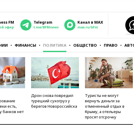
ness FM
Telegram
Канал в MAX
ой эфир
t.me/BFMnews
max.ru/bfm
НИИ
ФИНАНСЫ
ПОЛИТИКА
ОБЩЕСТВО
ПРАВО
АВТ
Дрон снова повредил
Туристы не могут
рование
турецкий сухогруз у
вернуть деньги за
еки есть,
берегов Новороссийска
отмененный отдых в
у банков нет
Крыму, а отельеры
просят отсрочку