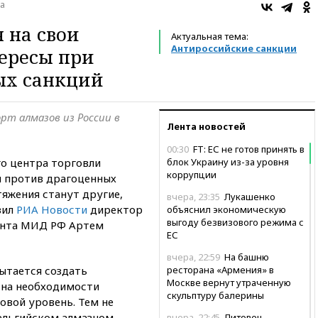
а
 на свои
Актуальная тема:
Антироссийские санкции
ересы при
ых санкций
рт алмазов из России в
Лента новостей
00:30
FT: ЕС не готов принять в
го центра торговли
блок Украину из-за уровня
коррупции
й против драгоценных
тяжения станут другие,
вчера, 23:35
Лукашенко
вил
РИА Новости
директор
объяснил экономическую
выгоду безвизового режима с
ента МИД РФ Артем
ЕС
вчера, 22:59
На башню
пытается создать
ресторана «Армения» в
Москве вернут утраченную
 на необходимости
скульптуру балерины
вой уровень. Тем не
бельгийском алмазном
вчера, 22:45
Литовец