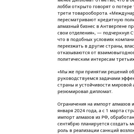
лобби открыто говорят о потере 
трети товарооборота. «Междуна
пересматривают кредитную поли
алмазный бизнес в Антверпене п
свои отделения», — подчеркнул С
что в подобных условиях компан
переезжать в другие страны, вла
отказываются от взаимовыгодног
политическим интересам третьих
«Мы же при принятии решений об
руководствуемся задачами эффек
страны и устойчивости мировой 
резюмировал дипломат.
Ограничения на импорт алмазов и
января 2024 года, а с 1 марта с
импорт алмазов из РФ, обработан
сентябрю планируется создать м
роль в реализации санкций возл