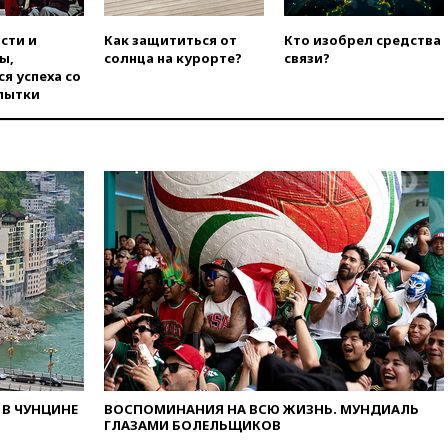
вчера, 18:18
Товарооборот
Китая и России вырос в этом
сти и
Как защититься от
Кто изобрел средства
году более чем на четверть
ы,
солнца на курорте?
связи?
я успеха со
вчера, 17:55
Мужчина получил
пытки
ранения при атаке дрона на
Белгородскую область
вчера, 17:48
Bloomberg:
авиакомпании США обязали
проверить самолеты Boeing на
наличие трещин
вчера, 17:35
В Казани
пятилетний ребенок погиб при
падении из окна десятого
этажа
вчера, 17:17
Bloomberg:
киберкомандование США
расследует серию
самоубийств своих служащих
вчера, 17:00
Сняты
В ЧУНЦИНЕ
ВОСПОМИНАНИЯ НА ВСЮ ЖИЗНЬ. МУНДИАЛЬ
ограничения на полеты в
ГЛАЗАМИ БОЛЕЛЬЩИКОВ
аэропорту Геленджика