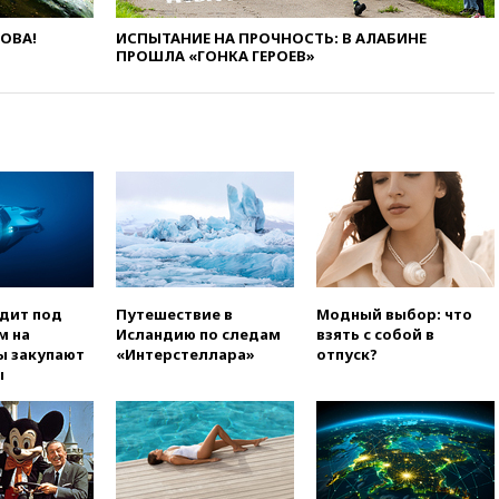
вчера, 19:19
Россиянка
ЛОВА!
ИСПЫТАНИЕ НА ПРОЧНОСТЬ: В АЛАБИНЕ
погибла во Французских
ПРОШЛА «ГОНКА ГЕРОЕВ»
Альпах
вчера, 19:00
Открытое
горение на складе в Брянске
ликвидировано
вчера, 18:55
Минобороны
отчиталось об ударах по двум
украинским сухогрузам в
Черном море
вчера, 18:47
Школьники из РФ
стали абсолютными
чемпионами на олимпиаде по
одит под
Путешествие в
Модный выбор: что
ИИ
м на
Исландию по следам
взять с собой в
ы закупают
«Интерстеллара»
отпуск?
вчера, 18:39
Два человека
ы
погибли в результате удара
ВСУ по многоэтажке в Керчи
вчера, 18:25
Беспилотник
атаковал турецкий сухогруз у
побережья Новороссийска