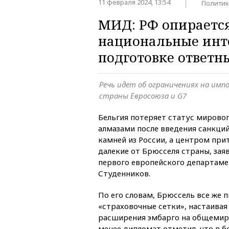
11 февраля 2024, 13:54
Политик
МИД: РФ опирается
национальные инт
подготовке ответн
Речь идет об ограничениях на импо
страны Евросоюза и G7
Бельгия потеряет статус мирово
алмазами после введения санкци
камней из России, а центром при
далекие от Брюсселя страны, зая
первого европейского департам
Студенников.
По его словам, Брюссель все же 
«страховочные сетки», настаивая
расширения эмбарго на общемиро
менее дипломат отметил, что в 