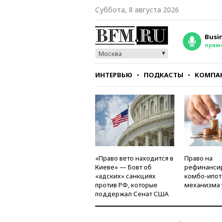
Суббота, 8 августа 2026
Busi
прям
Москва
ИНТЕРВЬЮ
ПОДКАСТЫ
КОМПА
СТИЛЬ
ТЕСТЫ
«Право вето находится в
Право на
Киеве» — Бовт об
рефинанси
«адских» санкциях
комбо-ипот
против РФ, которые
механизма 
поддержал Сенат США