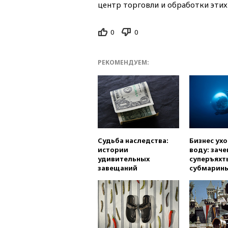
центр торговли и обработки эти
0
0
РЕКОМЕНДУЕМ:
Судьба наследства:
Бизнес ух
истории
воду: заче
удивительных
суперъяхт
завещаний
субмарин