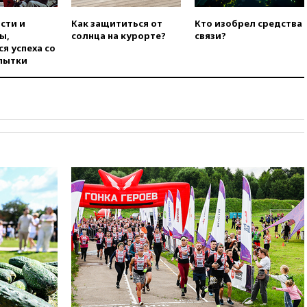
финансировании
экстремизма
сти и
Как защититься от
Кто изобрел средства
ы,
солнца на курорте?
связи?
вчера, 20:20
Суд США
я успеха со
постановил остановить
пытки
строительство бального зала в
Белом доме
вчера, 20:15
Сенат США
одобрил ужесточение
санкций против России и
Ирана
вчера, 20:00
СК возбудил дело
против журналистки Катерины
Гордеевой о фейках о ВС
России
вчера, 19:45
ISU предоставил
нейтральный статус
фигуристкам Валиевой и
Трусовой
вчера, 19:35
Зеленский
впервые совершил
официальный визит в Сербию