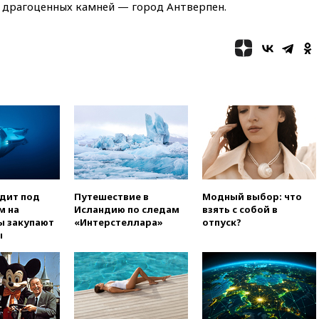
вчера, 21:26
Лидеры сборной
х драгоценных камней — город Антверпен.
РФ по гимнастике получили
официальный отказ в визах от
Хорватии
вчера, 21:15
Пентагон
опубликовал 16 новых видео с
НЛО
вчера, 21:00
На границе
Украины с Польшей скопилось
свыше 6,5 тысячи грузовиков
вчера, 20:53
Швыдкой:
«Интервидение» точно
пройдет в 2026 году
одит под
Путешествие в
Модный выбор: что
вчера, 20:45
ПВО за день
м на
Исландию по следам
взять с собой в
сбила еще 75 украинских
ы закупают
«Интерстеллара»
отпуск?
беспилотников над Россией
ы
вчера, 20:35
Велосипедист
погиб при атаке FPV-дрона в
Белгородской области
вчера, 20:30
Лидию Невзорову
заочно арестовали по делу о