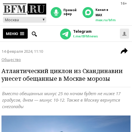
16+
Канал в
прямой
эфир
MAX
Москва
max.ru/bfm
Telegram
МЕНЮ
t.me/BFMnews
14 февраля 2024, 11:10
Общество
Атлантический циклон из Скандинавии
унесет обещанные в Москве морозы
Вместо обещанных минус 25 по ночам будет не ниже 17
градусов, днем — минус 10-12. Также в Москву вернутся
снегопады