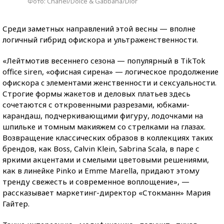
Фото: Chanel/Dolce & Gabbana/Dior
Среди заметных направлений этой весны — вполне
логичный гибрид офискора и ультраженственности.
«Лейтмотив весеннего сезона — популярный в TikTok
office siren, «офисная сирена» — логическое продолжение
офискора c элементами женственности и сексуальности.
Строгие формы жакетов и деловых платьев здесь
сочетаются с откровенными разрезами, юбками-
карандаш, подчеркивающими фигуру, лодочками на
шпильке и томным макияжем со стрелками на глазах.
Возвращение классических образов в коллекциях таких
брендов, как Boss, Calvin Klein, Sabrina Scala, в паре с
яркими акцентами и смелыми цветовыми решениями,
как в линейке Pinko и Emme Marella, придают этому
тренду свежесть и современное воплощение», —
рассказывает маркетинг-директор «Стокманн» Мария
Гайтер.