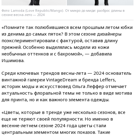
Фото: Lamoda (Love Republic/Mango). От микро до миди: разброс длины в
сезоне весна-лето — 2024
«Помните так полюбившиеся всем прошлым летом юбки
из денима до самых пяток? В этом сезоне дизайнеры
поэкспериментировали с фактурой, оставив длину
прежней. Особенно выделялись модели из кожи
необычных оттенков и с бахромой», — добавила
Ишимова.
Среди ключевых трендов весны-лета — 2024 основатель
винтажной галереи VintageDream и бренда Leffers,
историк моды и искусствовед Ольга Леффер отмечает
актуальность флоральной темы не только в виде мотива
для принта, но и как важного элемента одежды.
«Цветы, которые в тренде уже несколько сезонов, все
еще не теряют своей популярности. Но именно в
весенне-летнем сезоне 2024 года цветы стали
центральным элементом многих показов. Такие