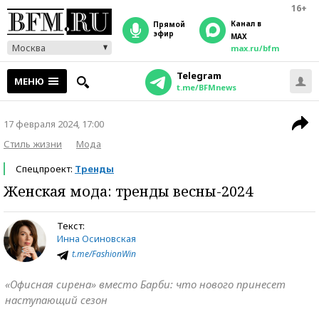
16+
Канал в
прямой
эфир
MAX
Москва
max.ru/bfm
Telegram
МЕНЮ
t.me/BFMnews
17 февраля 2024, 17:00
Стиль жизни
Мода
Спецпроект:
Тренды
Женская мода: тренды весны-2024
Текст:
Инна Осиновская
t.me/FashionWin
«Офисная сирена» вместо Барби: что нового принесет
наступающий сезон