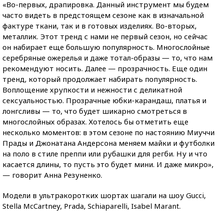
«Во-первых, драпировка. Данный инструмент мы будем
часто видеть в предстоящем сезоне как в изначальной
фактуре ткани, так и в готовых изделиях. Во-вторых,
металлик. Этот тренд с нами не первый сезон, но сейчас
он набирает еще большую популярность. Многослойные
серебряные ожерелья и даже тотал-образы — то, что нам
рекомендуют носить. Далее — прозрачность. Еще один
тренд, который продолжает набирать популярность.
Воплощение хрупкости и нежности с деликатной
сексуальностью. Прозрачные юбки-карандаш, платья и
лонгсливы — то, что будет шикарно смотреться в
многослойных образах. Хотелось бы отметить еще
несколько моментов: в этом сезоне по настоянию Миуччи
Прады и Джонатана Андерсона меняем майки и футболки
на поло в стиле преппи или рубашки для регби. Ну и что
касается длины, то пусть это будет мини. И даже микро»,
— говорит Анна Резуненко.
Модели в ультракоротких шортах шагали на шоу Gucci,
Stella McCartney, Prada, Schiaparelli, Isabel Marant.