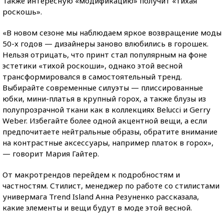
Также интересную «модификацию» получит «тихая
роскошь».
«В новом сезоне мы наблюдаем яркое возвращение моды
50-х годов — дизайнеры заново влюбились в горошек.
Нельзя отрицать, что принт стал популярным на фоне
эстетики «тихой роскоши», однако этой весной
трансформировался в самостоятельный тренд.
Выбирайте современные силуэты — плиссированные
юбки, мини-платья в крупный горох, а также блузы из
полупрозрачной ткани как в коллекциях Belucci и Gerry
Weber. Избегайте более одной акцентной вещи, а если
предпочитаете нейтральные образы, обратите внимание
на контрастные аксессуары, например платок в горох»,
— говорит Мария Гайтер.
От макротрендов перейдем к подробностям и
частностям. Стилист, менеджер по работе со стилистами
универмага Trend Island Анна Резуненко рассказала,
какие элементы и вещи будут в моде этой весной.