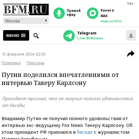
16+
Канал в
прямой
эфир
MAX
Москва
max.ru/bfm
Telegram
МЕНЮ
t.me/BFMnews
15 февраля 2024, 02:30
Политика
Персоны
Путин поделился впечатлениями от
интервью Такеру Карлсону
Президент признал, что не получил полного удовольствия
от беседы
Владимир Путин не получил полного удовольствия от
интервью экс-ведущему Fox News Такеру Карлсону. Об
этом президент РФ признался в
беседе
с журналистом
Павлом Зарубиным.