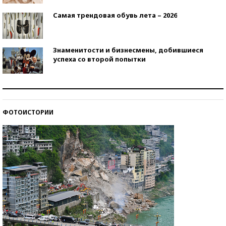
Самая трендовая обувь лета – 2026
Знаменитости и бизнесмены, добившиеся
успеха со второй попытки
Как защититься от солнца на курорте?
ФОТОИСТОРИИ
Кто изобрел средства связи?