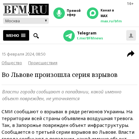
16+
Канал в
прямой
эфир
MAX
Москва
max.ru/bfm
Telegram
МЕНЮ
t.me/BFMnews
15 февраля 2024, 08:50
Общество
Происшествия
Во Львове произошла серия взрывов
Власти города сообщают о попадании, какой именно
объект поврежден, не уточняется
СМИ сообщают о взрывах в ряде регионов Украины. На
территории всей страны объявлена воздушная тревога.
Так, в Запорожье поврежден объект инфраструктуры.
Сообщается о третьей серии взрывов во Львове. Власти
города сообщают о попадании, какой именно объект