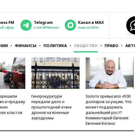
ness FM
Telegram
Канал в MAX
ой эфир
t.me/BFMnews
max.ru/bfm
НИИ
ФИНАНСЫ
ПОЛИТИКА
ОБЩЕСТВО
ПРАВО
АВТ
азрешили
Генпрокуратуре
Золото превысило 4100
во и продажу
передали дело о
долларов за унцию. Что
зких
прошлогодней атаке
может поддержать
ких классов
дронов на военные
дальнейший рост?
аэродромы
Комментарий Евгения
Евгения Когана: