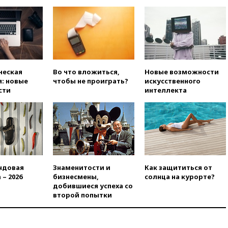
ческая
Во что вложиться,
Новые возможности
: новые
чтобы не проиграть?
искусственного
сти
интеллекта
ндовая
Знаменитости и
Как защититься от
 – 2026
бизнесмены,
солнца на курорте?
добившиеся успеха со
второй попытки