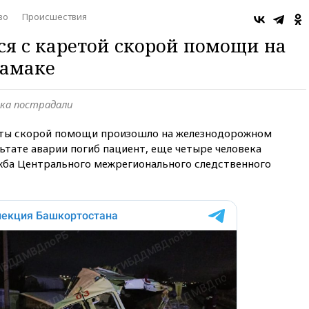
во
Происшествия
ся с каретой скорой помощи на
тамаке
ека пострадали
реты скорой помощи произошло на железнодорожном
льтате аварии погиб пациент, еще четыре человека
жба Центрального межрегионального следственного