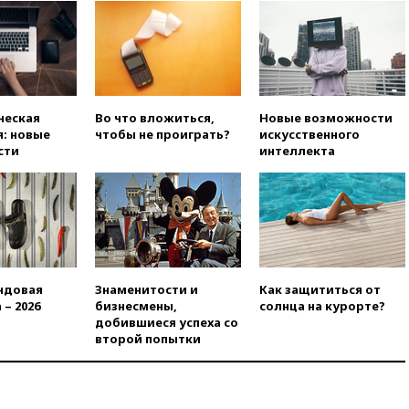
ческая
Во что вложиться,
Новые возможности
: новые
чтобы не проиграть?
искусственного
сти
интеллекта
ндовая
Знаменитости и
Как защититься от
 – 2026
бизнесмены,
солнца на курорте?
добившиеся успеха со
второй попытки