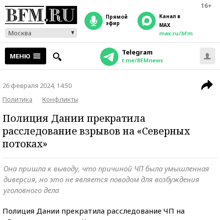
16+
Канал в
прямой
эфир
MAX
Москва
max.ru/bfm
Telegram
МЕНЮ
t.me/BFMnews
26 февраля 2024, 14:50
Политика
Конфликты
Полиция Дании прекратила
расследование взрывов на «Северных
потоках»
Она пришла к выводу, что причиной ЧП была умышленная
диверсия, но это не является поводом для возбуждения
уголовного дела
Полиция Дании прекратила расследование ЧП на