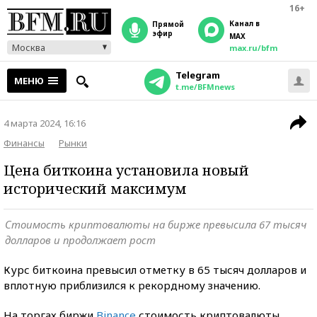
16+
Канал в
прямой
эфир
MAX
Москва
max.ru/bfm
Telegram
МЕНЮ
t.me/BFMnews
4 марта 2024, 16:16
Финансы
Рынки
Цена биткоина установила новый
исторический максимум
Стоимость криптовалюты на бирже превысила 67 тысяч
долларов и продолжает рост
Курс биткоина превысил отметку в 65 тысяч долларов и
вплотную приблизился к рекордному значению.
На торгах биржи
Binance
стоимость криптовалюты