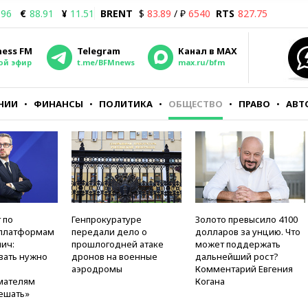
.96
€
88.91
¥
11.51
BRENT
$
83.89
/ ₽
6540
RTS
827.75
ness FM
Telegram
Канал в MAX
ой эфир
t.me/BFMnews
max.ru/bfm
НИИ
ФИНАНСЫ
ПОЛИТИКА
ОБЩЕСТВО
ПРАВО
АВТ
 по
Генпрокуратуре
Золото превысило 4100
платформам
передали дело о
долларов за унцию. Что
ич:
прошлогодней атаке
может поддержать
вать нужно
дронов на военные
дальнейший рост?
аэродромы
Комментарий Евгения
мателям
Когана
ешать»