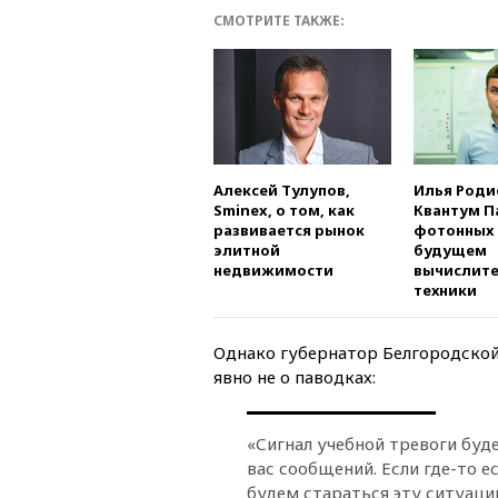
СМОТРИТЕ ТАКЖЕ:
Алексей Тулупов,
Илья Роди
Sminex, о том, как
Квантум П
развивается рынок
фотонных 
элитной
будущем
недвижимости
вычислит
техники
Однако губернатор Белгородской 
явно не о паводках:
«Сигнал учебной тревоги буд
вас сообщений. Если
где-то
ес
будем стараться эту ситуаци