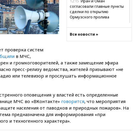
12:15
Иран и Оман
согласовали главные пункты
сделки по открытию
Ормузского пролива
11:58
Politico: США
восстановили обмен
Все новости »
разведданными с Украиной
11:58
Великобритания
дет проверка систем
расширила санкции против
общили
в МЧС,
России
рен и громкоговорителей, а также замещение эфира
11:37
В Ярославской области
ласно
пресс-релизу
ведомства, жителей призывают «не
обломки БПЛА упали в
радио или телевизор и прослушать информационное
резервуары НПЗ
11:19
МИД России ответил на
критику мэра Хиросимы в
стренного оповещения у властей есть определенные
годовщину ядерной
ранице МЧС во «ВКонтакте»
говорится
, что мероприятия
бомбардировки
защите населения от паводков и природных пожаров». На
10:57
Оверчук заявил о
стема предназначена для информирования «при
сокращении товарооборота
го и техногенного характера».
России и Армении на две
трети