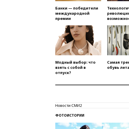
Банки — победители
Технологи
международной
революция
премии
возможно
Модный выбор: что
Самая тре
взять с собой в
обувь лета
отпуск?
Новости СМИ2
ФОТОИСТОРИИ