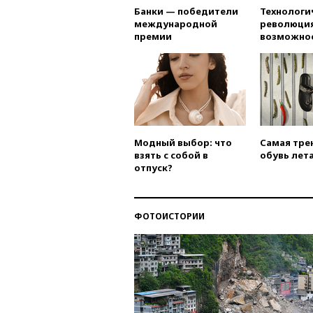
Банки — победители
Технологи
международной
революция
премии
возможно
Модный выбор: что
Самая тре
взять с собой в
обувь лета
отпуск?
ФОТОИСТОРИИ