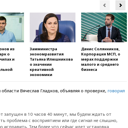
10:54
Президент ФИФА
Джанни Инфантино сумел
сохранить пост
10:38
Роскачество нашло
кишечную палочку в бургерах
пяти популярных сетей
фастфуда
10:19
СКР рассматривает три
онов из
Замминистра
Денис Солянников,
основные версии
арк о
экономразвития
Корпорация МСП, о
произошедшего с Cessna-182
чипах и
Татьяна Илюшникова
мерах поддержки
о значении
малого и среднего
10:18
В Приморье задержаны
ельной
креативной
бизнеса
подростки, планировавшие
экономики
теракт на объекте Росгвардии
09:59
The Spectator:
отсутствие ракет для Patriot у
области Вячеслав Гладков, объявляя о проверке,
говорил
Украины приведет к
поражению Киева
09:54
МВД Германии:
ет запущен в 10 часов 40 минут, мы будем ждать от
инцидент с дроном в
аэропорту Лейпцига —
ть проблема с восприятием или где сигнал не слышно,
«сценарий гибридной атаки»
ю исправить. Тем более что сейчас идет установка