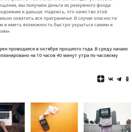
щения, мы получили деньги из резервного фонда
09:32
В Тверской области
обломки дрона повредили
родолжим и дальше. Надеюсь, что качество этой
фасад логокомплекса
льно охватить все приграничье. В случае опасности
Wildberries
м и иметь возможность быстро укрыться самим и
ким».
09:18
В Ярославской области
отражена самая
массированная атака БПЛА
ен проводился в октябре прошлого года. В среду начало
09:16
Трамп сообщил об
планировано на 10 часов 40 минут утра по часовому
огромном запасе боеприпасов
в США
08:54
В Таиланде сегодня
прощаются с молодыми
россиянами, жестоко убитыми
в Паттайе
08:26
Летчики с упавшего
самолета в Приангарье
отделались ссадинами и
ушибами
07:40
Таджикистан и
SpaceX/Starlink расширяют
сотрудничество в сфере