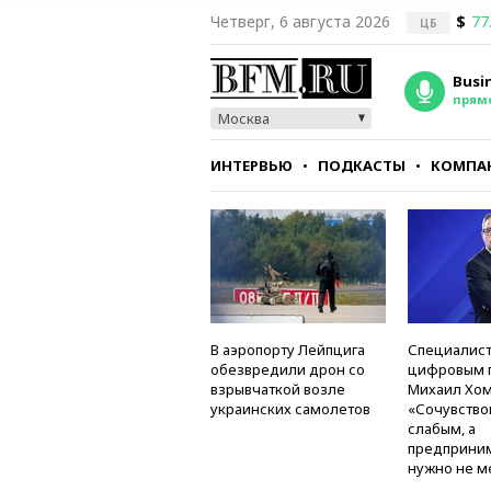
Четверг, 6 августа 2026
$
77
ЦБ
Busi
прям
Москва
ИНТЕРВЬЮ
ПОДКАСТЫ
КОМПА
СТИЛЬ
ТЕСТЫ
В аэропорту Лейпцига
Специалист
обезвредили дрон со
цифровым 
взрывчаткой возле
Михаил Хом
украинских самолетов
«Сочувство
слабым, а
предприни
нужно не м