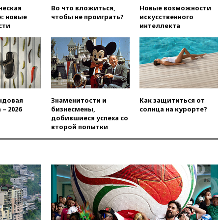
производства телевизоров в
ческая
Во что вложиться,
Новые возможности
РФ
: новые
чтобы не проиграть?
искусственного
сти
интеллекта
вчера, 22:35
Семь грузовых
вагонов сошли с рельсов в
Оренбургской области
вчера, 22:22
Минфин: в июле
выросли нефтегазовые
доходы российского бюджета
вчера, 22:15
Аксаков: ЦБ
ндовая
Знаменитости и
Как защититься от
согласовал первый стандарт
 – 2026
бизнесмены,
солнца на курорте?
исламского банкинга
добившиеся успеха со
вчера, 21:43
Организаторы
второй попытки
«Интервидения»
подтвердили, что конкурс
пройдет в Саудовской Аравии
вчера, 21:35
Машков: в РФ
подготовили концепцию
развития театрального
искусства до 2035 года
вчера, 21:21
Правительство
РФ разрешило продажу