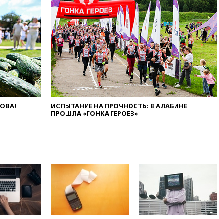
области все еще неизвестна
01:10
МИД РФ: ЕС пытается
сохранить мобилизационный
ресурс для Украины
00:05
Девочка с «маской
Бэтмена» показала лицо
после последней операции
вчера, 23:35
Российского
историка Артема Кирпиченка
ЛОВА!
ИСПЫТАНИЕ НА ПРОЧНОСТЬ: В АЛАБИНЕ
арестовали в Израиле
ПРОШЛА «ГОНКА ГЕРОЕВ»
вчера, 23:23
«Спартак»
разгромил «Оренбург» в
Кубке России
вчера, 23:00
Пост Дмитриева в
X о миграционном кризисе в
Сеуте набрал миллион
просмотров
вчера, 22:49
Минпромторг:
банкротство «Кванта» не
означает прекращения