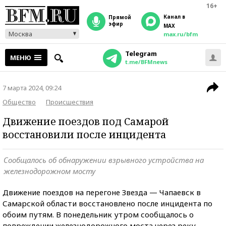
16+
Канал в
прямой
эфир
MAX
Москва
max.ru/bfm
Telegram
МЕНЮ
t.me/BFMnews
7 марта 2024, 09:24
Общество
Происшествия
Движение поездов под Самарой
восстановили после инцидента
Сообщалось об обнаружении взрывного устройства на
железнодорожном мосту
Движение поездов на перегоне Звезда — Чапаевск в
Самарской области восстановлено после инцидента по
обоим путям. В понедельник утром сообщалось о
повреждении железнодорожного моста через реку