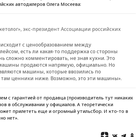
ийских автодилеров Олега Мосеева:
вчера, 16:50
Politico: «Газовая
авантюра Германии ставит под
угрозу европейскую зиму»
кетолог», экс-президент Ассоциации российских
вчера, 16:16
Беспилотник
взорвался вблизи
газопровода в Болгарии
оисходит с ценообразованием между
вчера, 15:25
При атаке БПЛА в
ейсом, есть ли какая-то поддержка со стороны
Белгородской области погиб
нь сложно комментировать, не зная кухни. Это
мирный житель
о машины продаются напрямую, официально. Но
вчера, 14:54
В Аргентине умер
тавляются машины, которые ввозились по
отец футболиста Лионеля
 там ценники ниже. Возможно, это эти машины».
Месси
вчера, 14:43
Турция
ограничила судоходство в
ем с гарантией от продавца (производитель тут никаких
Черном море
азов в обслуживании у официалов. А теоретически
ожет прилететь еще и огромный утильсбор. И кто-то в
вчера, 14:20
Генпрокурором
США стал Тодд Бланш
но нет».
вчера, 13:37
Пляжи
Геленджика закрыты из-за