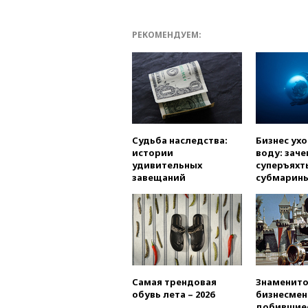
РЕКОМЕНДУЕМ:
Судьба наследства:
Бизнес ух
истории
воду: заче
удивительных
суперъяхт
завещаний
субмарин
Самая трендовая
Знаменито
обувь лета – 2026
бизнесмен
добившиес