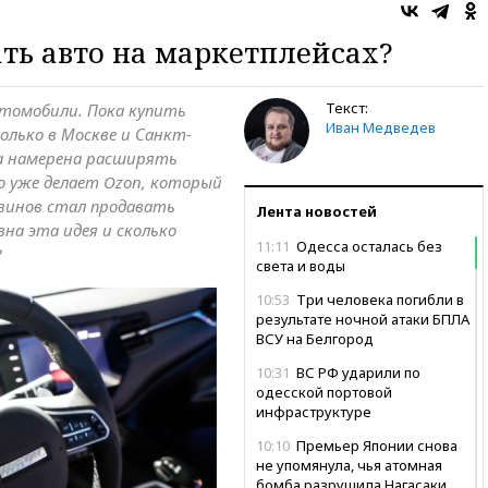
ть авто на маркетплейсах?
Текст:
томобили. Пока купить
Иван Медведев
лько в Москве и Санкт-
ка намерена расширять
о уже делает Ozon, который
азинов стал продавать
Лента новостей
на эта идея и сколько
11:11
Одесса осталась без
?
света и воды
10:53
Три человека погибли в
результате ночной атаки БПЛА
ВСУ на Белгород
10:31
ВС РФ ударили по
одесской портовой
инфраструктуре
10:10
Премьер Японии снова
не упомянула, чья атомная
бомба разрушила Нагасаки