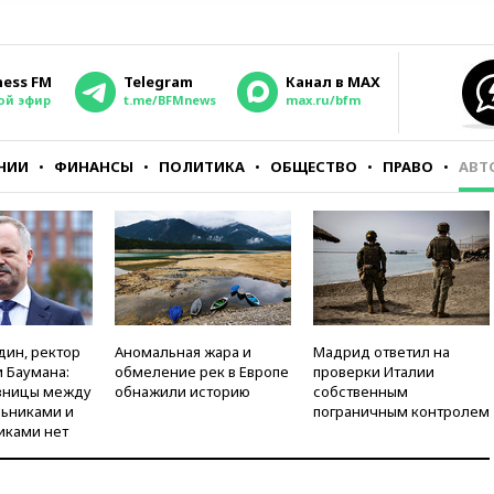
ness FM
Telegram
Канал в MAX
ой эфир
t.me/BFMnews
max.ru/bfm
НИИ
ФИНАНСЫ
ПОЛИТИКА
ОБЩЕСТВО
ПРАВО
АВТ
дин, ректор
Аномальная жара и
Мадрид ответил на
 Баумана:
обмеление рек в Европе
проверки Италии
зницы между
обнажили историю
собственным
ьниками и
пограничным контролем
иками нет