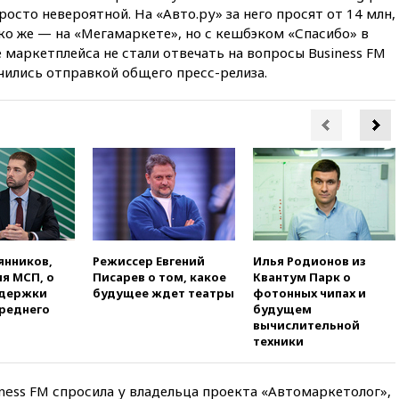
введет экзамен для
росто невероятной. На «Авто.ру» за него просят от 14 млн,
претендентов на получение
ько же — на «Мегамаркете», но с кешбэком «Спасибо» в
гражданства
бе маркетплейса не стали отвечать на вопросы Business FM
вчера, 20:12
Минобороны
ичились отправкой общего пресс-релиза.
Болгарии: упавший в стране
беспилотник, скорее всего,
был украинским
вчера, 19:29
ОАЭ обвинили
Иран в атаке на судно
нефтяной компании ADNOC в
Ормузе
вчера, 18:56
«Газпром»: объем
газа в европейских подземных
хранилищах достиг
янников,
Режиссер Евгений
Илья Родионов из
антирекорда
я МСП, о
Писарев о том, какое
Квантум Парк о
вчера, 18:25
ТАСС: Уиткофф и
ддержки
будущее ждет театры
фотонных чипах и
Кушнер могут вскоре посетить
среднего
будущем
Москву и Киев
вычислительной
техники
вчера, 17:43
«Тиса» выдвинула
экс-председателя Верховного
суда на пост президента
iness FM спросила у владельца проекта «Автомаркетолог»,
Венгрии