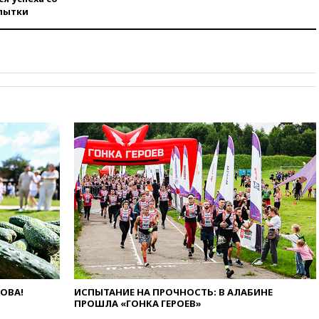
вчера, 09:25
Ильский НПЗ на
пытки
Кубани загорелся после
падения обломков дрона
вчера, 08:57
Собянин
сообщил о девяти БПЛА,
сбитых на подлете к Москве
вчера, 08:42
Силы ПВО сбили
почти 400 БПЛА над
российскими регионами
вчера, 08:16
Лукашенко
призвал белорусов покупать
избы в селах
вчера, 07:30
Нигерия стала
крупнейшим поставщиком
авиатоплива в Европу
вчера, 06:30
США и Колумбия
обсуждают координацию
усилий против наркотрафика
вчера, 05:30
ВМС Испании
ЛОВА!
ИСПЫТАНИЕ НА ПРОЧНОСТЬ: В АЛАБИНЕ
усилили присутствие в Сеуте
ПРОШЛА «ГОНКА ГЕРОЕВ»
на фоне миграционного