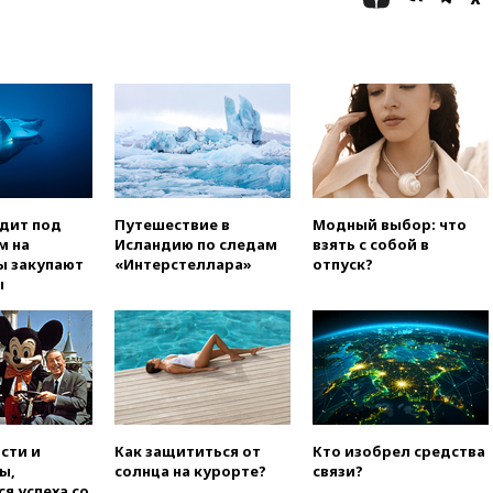
опасности БПЛА
вчера, 13:03
Испания ввела
погранконтроль для
итальянских туристов
вчера, 12:27
Возгорание на
Ильском НПЗ, вызванное
атакой БПЛА, потушили
вчера, 11:47
Суд оставил под
арестом Rolls-Royce блогера
Лерчек
одит под
Путешествие в
Модный выбор: что
м на
Исландию по следам
взять с собой в
вчера, 11:07
При
ы закупают
«Интерстеллара»
отпуск?
столкновении катера и лодки
ы
под Самарой погибли два
человека
вчера, 10:27
Движение по
трассе «Новороссия»
восстановлено
вчера, 09:55
Силы ПВО
перехватили за утро 85 БПЛА
сти и
Как защититься от
Кто изобрел средства
над территорией РФ
ы,
солнца на курорте?
связи?
я успеха со