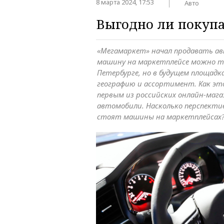
8 марта 2024, 17:53
Авто
Выгодно ли покупа
«Мегамаркет» начал продавать ав
машину на маркетплейсе можно то
Петербурге, но в будущем площад
географию и ассортимент. Как эт
первым из российских онлайн-маг
автомобили. Насколько перспектив
стоят машины на маркетплейсах