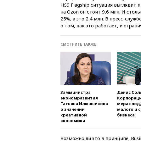
HS9 Flagship ситуация выглядит п
на Ozon он стоит 9,6 млн. И стол
25%, а это 2,4 млн. В пресс-служ
о том, как это работает, и огран
СМОТРИТЕ ТАКЖЕ:
Замминистра
Денис Сол
экономразвития
Корпораци
Татьяна Илюшникова
мерах по
о значении
малого и 
креативной
бизнеса
экономики
Возможно ли это в принципе, Bus