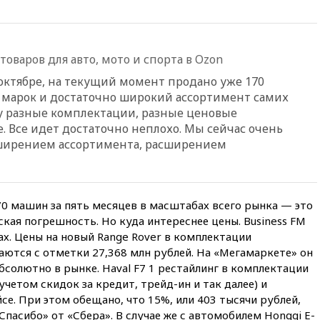
съедает несколько арбузов за
сезон
00:25
В Красноярском крае
идут поиски семьи, пропавшей
оваров для авто, мото и спорта в Ozon
во время сплава
ктябре, на текущий момент продано уже 170
вчера, 23:30
Жителя Нижнего
 марок и достаточно широкий ассортимент самих
Тагила арестовали за реакции
у разные комплектации, разные ценовые
в Теlegram
. Все идет достаточно неплохо. Мы сейчас очень
вчера, 22:50
Российский
сширением ассортимента, расширением
режиссер Кирилл Соколов
снимет триллер для Netflix
вчера, 22:20
Турция призвала
к мораторию на удары по
70 машин за пять месяцев в масштабах всего рынка — это
торговым судам в Черном
ская погрешность. Но куда интереснее цены. Business FM
море
х. Цены на новый Range Rover в комплектации
вчера, 21:43
Экс-
наются с отметки 27,368 млн рублей. На «Мегамаркете» он
председатель Верховного
абсолютно в рынке. Haval F7 1 рестайлинг в комплектации
суда Венгрии согласился стать
с учетом скидок за кредит, трейд-ин и так далее) и
президентом республики
се. При этом обещано, что 15%, или 403 тысячи рублей,
вчера, 20:58
Финляндия
пасибо» от «Сбера». В случае же с автомобилем Hongqi E-