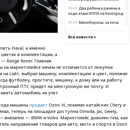
09:47
Два ребенка ранены в
ходе атаки БПЛА на Белгород
09:09
Минобороны: за ночь
сбито 153 украинских БПЛА
08:50
Состояние здоровья
Все новости »
Джо Байдена ухудшилось
пить Haval, а именно
07:40
OpenAI приостановила
х цветах и комплектации, а
выпуск модели Astra и-за
 — Range Rover. Главная
потенциальных рисков
 на маркетплейсе ничем не отличается от покупки
06:25
У берегов Италии
и на сайт, выбрал машину, комплектацию и цвет, положил
обнаружили затонувшее
огда футболку, простите, машину, к дому или на работу
судно древнеримских времен
ктронный ПТС придет на электронную же почту. И
05:10
«Одиссея» Нолана
авить автомобиль на учет.
собрала в мировом прокате
свыше $1 млрд
3 года машины
продает
Ozon. И, помимо китайских Chery и
02:22
Собянин сообщил о
нал, теперь на площадке доступны Omoda, Jac, Geely,
высоких темпах строительства
 — внезапно — BMW и Volvo. Маркетплейс доволен тем, как
недвижимости в Москве
тель направления товаров для авто, мото и спорта в Ozon
01:20
Россиянин в среднем