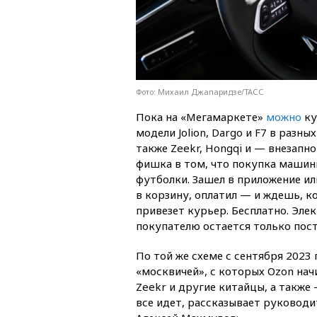
Фото: Михаил Джапаридзе/ТАСС
Пока на «Мегамаркете»
можно
ку
модели Jolion, Dargo и F7 в разны
также Zeekr, Hongqi и — внезапно
фишка в том, что покупка машины
футболки. Зашел в приложение ил
в корзину, оплатил — и ждешь, к
привезет курьер. Бесплатно. Эле
покупателю остается только пост
По той же схеме с сентября 202
«москвичей», с которых Ozon начи
Zeekr и другие китайцы, а также
все идет, рассказывает руководи