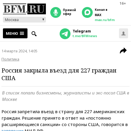
16+
Канал в
прямой
эфир
MAX
Москва
max.ru/bfm
Telegram
МЕНЮ
t.me/BFMnews
14 марта 2024, 14:05
Политика
Россия закрыла въезд для 227 граждан
США
В список попали бизнесмены, журналисты и экс-посол США в
Москве
Россия запретила въезд в страну для 227 американских
граждан. Решение принято в ответ на «постоянно
расширяющиеся санкции» со стороны США, говорится в
заявлении
МИД РФ.