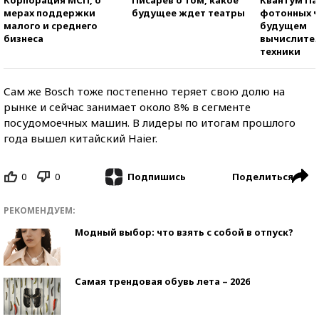
мерах поддержки
будущее ждет театры
фотонных ч
малого и среднего
будущем
бизнеса
вычислите
техники
Сам же Bosch тоже постепенно теряет свою долю на
рынке и сейчас занимает около 8% в сегменте
посудомоечных машин. В лидеры по итогам прошлого
года вышел китайский Haier.
0
0
Поделиться
Подпишись
РЕКОМЕНДУЕМ:
Модный выбор: что взять с собой в отпуск?
Самая трендовая обувь лета – 2026