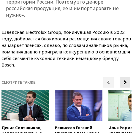
территории России. Поэтому это де-юре
российская продукция, ее и импортировать не
нужно».
Шведская Electrolux Group, покинувшая Россию в 2022
году, добивается блокировки размещения своих товаров
на маркетплейсах, однако, по словам аналитиков рынка,
компания давно проиграла конкуренцию в основном для
себя сегменте кухонной техники немецкому бренду
Bosch.
СМОТРИТЕ ТАКЖЕ:
Денис Солянников,
Режиссер Евгений
Илья Родио
Корпорация МСП, о
Писарев о том, какое
Квантум Па