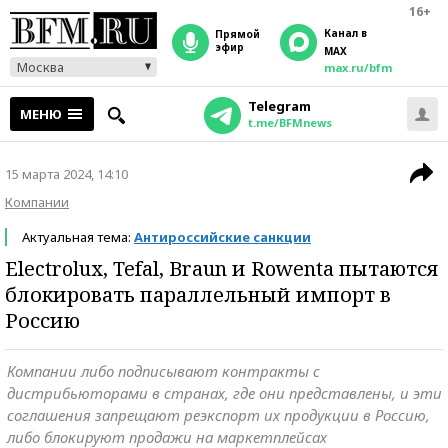
16+
Канал в
прямой
эфир
MAX
Москва
max.ru/bfm
Telegram
МЕНЮ
t.me/BFMnews
15 марта 2024, 14:10
Компании
Актуальная тема:
Антироссийские санкции
Electrolux, Tefal, Braun и Rowenta пытаются
блокировать параллельный импорт в
Россию
Компании либо подписывают контракты с
дистрибьюторами в странах, где они представлены, и эти
соглашения запрещают реэкспорт их продукции в Россию,
либо блокируют продажи на маркетплейсах