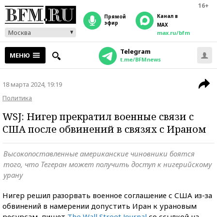
16+
Канал в
прямой
эфир
MAX
Москва
max.ru/bfm
Telegram
МЕНЮ
t.me/BFMnews
18 марта 2024, 19:19
Политика
WSJ: Нигер прекратил военные связи с
США после обвинений в связях с Ираном
Высокопоставленные американские чиновники боятся
того, что Тегеран может получить доступ к нигерийскому
урану
Нигер решил разорвать военное соглашение с США из-за
обвинений в намерении допустить Иран к урановым
ресурсам, пишет
The Wall Street Journal
со ссылкой на