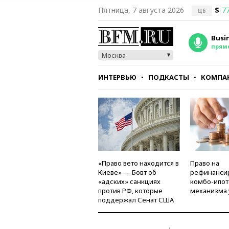
Пятница, 7 августа 2026
$
77
ЦБ
Busi
прям
Москва
ИНТЕРВЬЮ
ПОДКАСТЫ
КОМПА
СТИЛЬ
ТЕСТЫ
«Право вето находится в
Право на
Киеве» — Бовт об
рефинанси
«адских» санкциях
комбо-ипот
против РФ, которые
механизма 
поддержал Сенат США