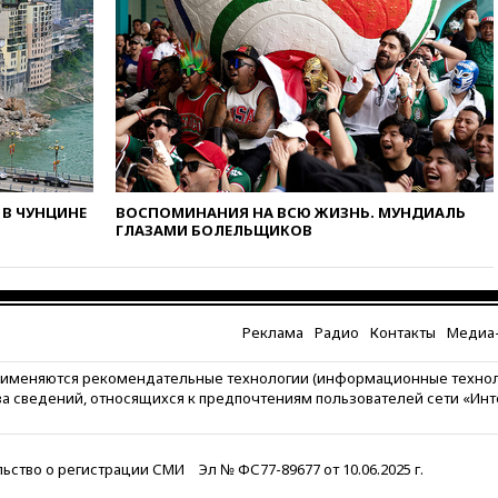
16:45
«Яблоко» подаст иск к
депутату Госдумы Алексею
Журавлеву
16:35
Мельникова и еще
шесть гимнастов сборной
России не получили визы на
ЧЕ
16:16
Движение по
В ЧУНЦИНЕ
ВОСПОМИНАНИЯ НА ВСЮ ЖИЗНЬ. МУНДИАЛЬ
Крымскому мосту
ГЛАЗАМИ БОЛЕЛЬЩИКОВ
перекрывали второй раз за
день
16:00
Создатели пирамиды
АФК «Наследие» получили от
шести до 12 лет колонии
Реклама
Радио
Контакты
Медиа-
15:45
Верховный суд 10
рименяются рекомендательные технологии (информационные техно
августа рассмотрит иск о
за сведений, относящихся к предпочтениям пользователей сети «Ин
снятии «Яблока» с выборов
15:35
Четыре человека
пострадали при пожаре на
ьство о регистрации СМИ
Эл № ФС77-89677 от 10.06.2025 г.
складе с красками в Брянске