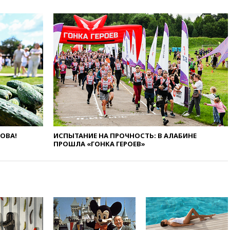
в Сербию
19:19
Россиянка погибла во
Французских Альпах
19:00
Открытое горение на
складе в Брянске
ликвидировано
18:55
Минобороны отчиталось
об ударах по двум украинским
сухогрузам в Черном море
18:47
Школьники из РФ стали
абсолютными чемпионами на
ЛОВА!
ИСПЫТАНИЕ НА ПРОЧНОСТЬ: В АЛАБИНЕ
олимпиаде по ИИ
ПРОШЛА «ГОНКА ГЕРОЕВ»
18:39
Два человека погибли в
результате удара ВСУ по
многоэтажке в Керчи
18:25
Беспилотник атаковал
турецкий сухогруз у
побережья Новороссийска
18:18
Товарооборот Китая и