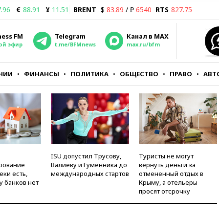
.96
€
88.91
¥
11.51
BRENT
$
83.89
/ ₽
6540
RTS
827.75
ness FM
Telegram
Канал в MAX
ой эфир
t.me/BFMnews
max.ru/bfm
НИИ
ФИНАНСЫ
ПОЛИТИКА
ОБЩЕСТВО
ПРАВО
АВТ
ISU допустил Трусову,
Туристы не могут
рование
Валиеву и Гуменника до
вернуть деньги за
еки есть,
международных стартов
отмененный отдых в
у банков нет
Крыму, а отельеры
просят отсрочку