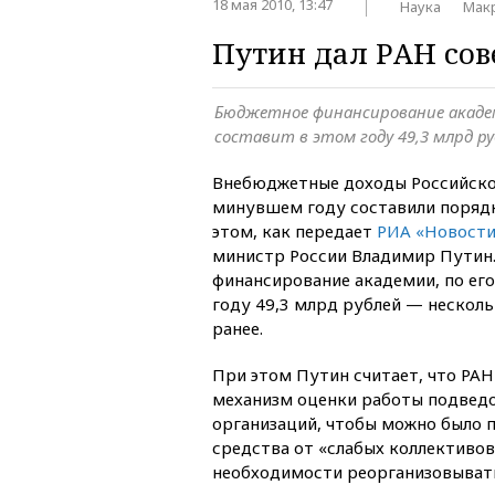
18 мая 2010, 13:47
Наука
Мак
Путин дал РАН сов
Бюджетное финансирование академи
составит в этом году 49,3 млрд р
Внебюджетные доходы Российско
минувшем году составили порядк
этом, как передает
РИА «Новост
министр России Владимир Путин
финансирование академии, по его
году 49,3 млрд рублей — нескол
ранее.
При этом Путин считает, что РАН
механизм оценки работы подвед
организаций, чтобы можно было 
средства от «слабых коллективов
необходимости реорганизовывать