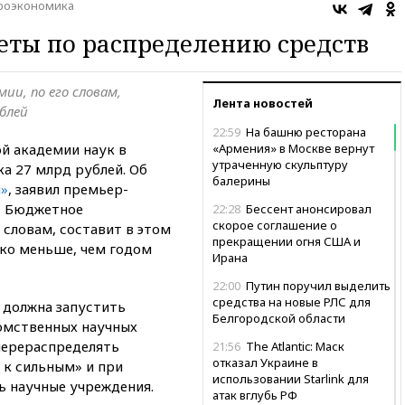
роэкономика
еты по распределению средств
и, по его словам,
Лента новостей
ублей
22:59
На башню ресторана
й академии наук в
«Армения» в Москве вернут
утраченную скульптуру
а 27 млрд рублей. Об
балерины
и»
, заявил премьер-
. Бюджетное
22:28
Бессент анонсировал
скорое соглашение о
 словам, составит в этом
прекращении огня США и
ько меньше, чем годом
Ирана
22:00
Путин поручил выделить
средства на новые РЛС для
 должна запустить
Белгородской области
омственных научных
перераспределять
21:56
The Atlantic: Маск
отказал Украине в
 к сильным» и при
использовании Starlink для
 научные учреждения.
атак вглубь РФ