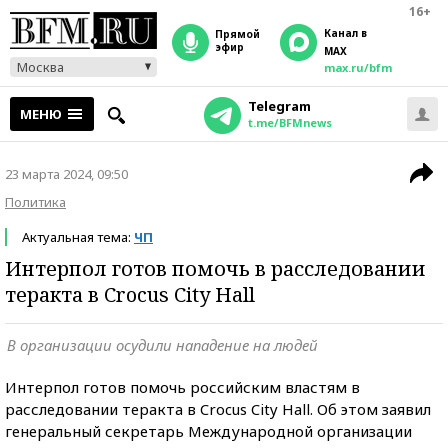
16+
Канал в
прямой
эфир
MAX
Москва
max.ru/bfm
Telegram
МЕНЮ
t.me/BFMnews
23 марта 2024, 09:50
Политика
Актуальная тема:
ЧП
Интерпол готов помочь в расследовании
теракта в Crocus City Hall
В организации осудили нападение на людей
Интерпол готов помочь российским властям в
расследовании теракта в Crocus City Hall. Об этом заявил
генеральный секретарь Международной организации