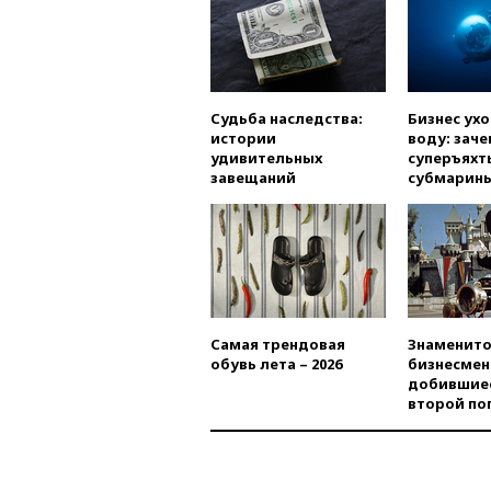
Судьба наследства:
Бизнес ух
истории
воду: заче
удивительных
суперъяхт
завещаний
субмарин
Самая трендовая
Знаменито
обувь лета – 2026
бизнесмен
добившиес
второй по