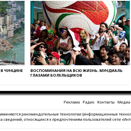
вчера, 10:27
Движение по
трассе «Новороссия»
восстановлено
вчера, 09:55
Силы ПВО
перехватили за утро 85 БПЛА
над территорией РФ
вчера, 09:25
Ильский НПЗ на
Кубани загорелся после
падения обломков дрона
вчера, 08:57
Собянин
сообщил о девяти БПЛА,
В ЧУНЦИНЕ
ВОСПОМИНАНИЯ НА ВСЮ ЖИЗНЬ. МУНДИАЛЬ
сбитых на подлете к Москве
ГЛАЗАМИ БОЛЕЛЬЩИКОВ
вчера, 08:42
Силы ПВО сбили
почти 400 БПЛА над
российскими регионами
Реклама
Радио
Контакты
Медиа-
вчера, 08:16
Лукашенко
призвал белорусов покупать
рименяются рекомендательные технологии (информационные техно
избы в селах
за сведений, относящихся к предпочтениям пользователей сети «Ин
вчера, 07:30
Нигерия стала
крупнейшим поставщиком