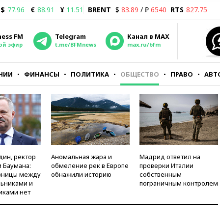
$
77.96
€
88.91
¥
11.51
BRENT
$
83.89
/ ₽
6540
RTS
827.75
ness FM
Telegram
Канал в MAX
ой эфир
t.me/BFMnews
max.ru/bfm
НИИ
ФИНАНСЫ
ПОЛИТИКА
ОБЩЕСТВО
ПРАВО
АВТ
дин, ректор
Аномальная жара и
Мадрид ответил на
 Баумана:
обмеление рек в Европе
проверки Италии
зницы между
обнажили историю
собственным
ьниками и
пограничным контролем
иками нет