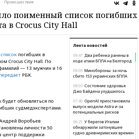
Происшествия
ило поименный список погибших
а в Crocus City Hall
Лента новостей
й
список
погибших в
09:47
Два ребенка ранены в
м Crocus City Hall. По
ходе атаки БПЛА на Белгород
 фамилий — 13 мужчин и 16
09:09
Минобороны: за ночь
передает
РБК.
сбито 153 украинских БПЛА
08:50
Состояние здоровья
Джо Байдена ухудшилось
к будет обновляться по
07:40
OpenAI приостановила
выпуск модели Astra и-за
гибших судмедэкспертами.
потенциальных рисков
 Андрей Воробьев
06:25
У берегов Италии
тановлены личности 50
обнаружили затонувшее
судно древнеримских времен
 в центр поддержки