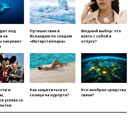
торговым судам в Черном
море
вчера, 21:43
Экс-
председатель Верховного
суда Венгрии согласился стать
президентом республики
одит под
Путешествие в
Модный выбор: что
м на
Исландию по следам
взять с собой в
вчера, 20:58
Финляндия
ы закупают
«Интерстеллара»
отпуск?
введет экзамен для
ы
претендентов на получение
гражданства
вчера, 20:12
Минобороны
Болгарии: упавший в стране
беспилотник, скорее всего,
был украинским
вчера, 19:29
ОАЭ обвинили
сти и
Как защититься от
Кто изобрел средства
Иран в атаке на судно
ы,
солнца на курорте?
связи?
нефтяной компании ADNOC в
я успеха со
Ормузе
пытки
вчера, 18:56
«Газпром»: объем
газа в европейских подземных
хранилищах достиг
антирекорда