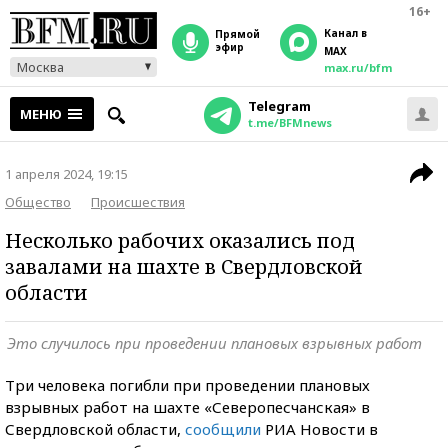
16+
Канал в
прямой
эфир
MAX
Москва
max.ru/bfm
Telegram
МЕНЮ
t.me/BFMnews
1 апреля 2024, 19:15
Общество
Происшествия
Несколько рабочих оказались под
завалами на шахте в Свердловской
области
Это случилось при проведении плановых взрывных работ
Три человека погибли при проведении плановых
взрывных работ на шахте «Северопесчанская» в
Свердловской области,
сообщили
РИА Новости в