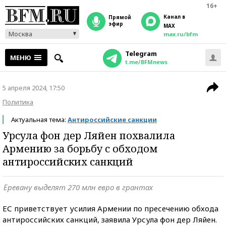
16+
Канал в
прямой
эфир
MAX
Москва
max.ru/bfm
Telegram
МЕНЮ
t.me/BFMnews
5 апреля 2024, 17:50
Политика
Актуальная тема:
Антироссийские санкции
Урсула фон дер Ляйен похвалила
Армению за борьбу с обходом
антироссийских санкций
Еревану выделят 270 млн евро в грантах
ЕС приветствует усилия Армении по пресечению обхода
антироссийских санкций, заявила Урсула фон дер Ляйен.