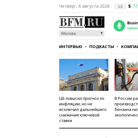
Четверг, 6 августа 2026
$
77
ЦБ
Busi
прям
Москва
ИНТЕРВЬЮ
ПОДКАСТЫ
КОМПА
СТИЛЬ
ТЕСТЫ
ЦБ повысил прогноз по
В России р
инфляции, но не
производст
исключил дальнейшего
бензина ни
снижения ключевой
экологичес
ставки