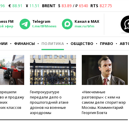
.96
€
88.91
¥
11.51
BRENT
$
83.89
/ ₽
6540
RTS
827.75
ness FM
Telegram
Канал в MAX
ой эфир
t.me/BFMnews
max.ru/bfm
НИИ
ФИНАНСЫ
ПОЛИТИКА
ОБЩЕСТВО
ПРАВО
АВТ
азрешили
Генпрокуратуре
«Никчемные
во и продажу
передали дело о
разговоры»: с кем на
зких
прошлогодней атаке
самом деле спорит мэр
ких классов
дронов на военные
Москвы. Комментарий
аэродромы
Георгия Бовта