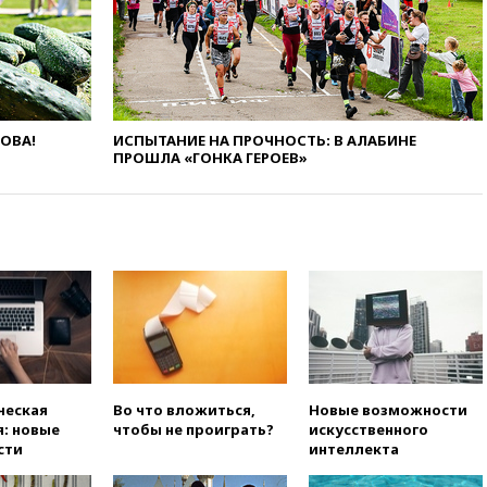
РФ разрешило продажу
бензина старых
экологических классов
вчера, 21:15
Путин обсудил с
Машковым 150-летие Союза
театральных деятелей
ЛОВА!
ИСПЫТАНИЕ НА ПРОЧНОСТЬ: В АЛАБИНЕ
ПРОШЛА «ГОНКА ГЕРОЕВ»
вчера, 20:47
Newsweek:
«взрывная» диарея охватила
47 из 50 штатов США
вчера, 20:35
ПВО за 12 часов
сбила 200 украинских
беспилотников
вчера, 20:20
Третий комплект
золотых медалей выиграли на
ЧЕ российские синхронистки
вчера, 20:15
ТАСС: жизни
главы «Уралдронзавода»
ческая
Во что вложиться,
Новые возможности
после взрыва ничего не
: новые
чтобы не проиграть?
искусственного
угрожает
сти
интеллекта
вчера, 20:08
По всей Грузии