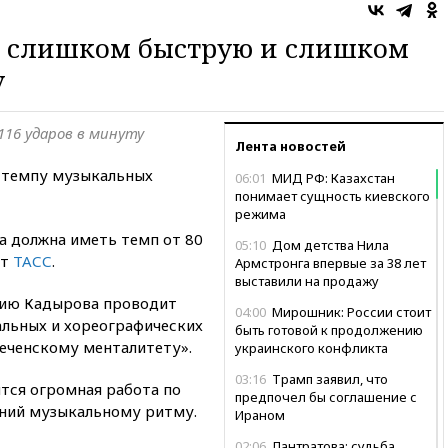
и слишком быструю и слишком
у
116 ударов в минуту
Лента новостей
к темпу музыкальных
06:01
МИД РФ: Казахстан
понимает сущность киевского
режима
а должна иметь темп от 80
05:10
Дом детства Нила
ет
ТАСС
.
Армстронга впервые за 38 лет
выставили на продажу
нию Кадырова проводит
04:00
Мирошник: России стоит
альных и хореографических
быть готовой к продолжению
чеченскому менталитету».
украинского конфликта
03:16
Трамп заявил, что
ится огромная работа по
предпочел бы соглашение с
ений музыкальному ритму.
Ираном
02:06
Лантратова: судьба