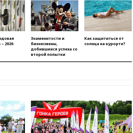
означает прекращения
производства телевизоров в
РФ
вчера, 22:35
Семь грузовых
вагонов сошли с рельсов в
Оренбургской области
ндовая
Знаменитости и
Как защититься от
вчера, 22:22
Минфин: в июле
 – 2026
бизнесмены,
солнца на курорте?
выросли нефтегазовые
добившиеся успеха со
доходы российского бюджета
второй попытки
вчера, 22:15
Аксаков: ЦБ
согласовал первый стандарт
исламского банкинга
вчера, 21:43
Организаторы
«Интервидения»
подтвердили, что конкурс
пройдет в Саудовской Аравии
вчера, 21:35
Машков: в РФ
подготовили концепцию
развития театрального
искусства до 2035 года
вчера, 21:21
Правительство