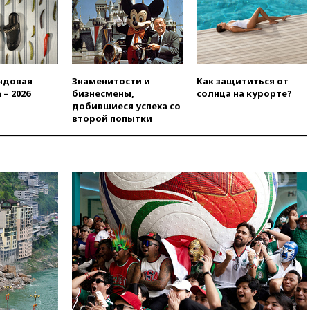
снова отключилось
электричество
вчера, 20:00
Зеленский связал
дефицит ракет с попыткой
Запада принудить Киев к
уступкам
ндовая
Знаменитости и
Как защититься от
 – 2026
бизнесмены,
солнца на курорте?
вчера, 19:45
Памфилова: ЦИК
добившиеся успеха со
примет беспрецедентные
второй попытки
меры безопасности во время
выборов
вчера, 19:35
Памфилова
сообщила об омоложении
партийных списков на выборах
в Госдуму
вчера, 19:25
Путин
прокомментировал первый
номер «Единой России» в
бюллетене
вчера, 19:15
Путин обсудил с
Памфиловой подготовку к
единому дню голосования